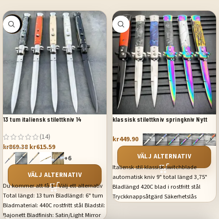
SALE
13 tum italiensk stilettkniv 14
klassisk stilettkniv springkniv Nytt
(14)
kr
449.90
kr
615.59
kr
869.38
VÄLJ ALTERNATIV
+6
Italiensk stil klassisk switchblade
VÄLJ ALTERNATIV
automatisk kniv 9" total längd 3,75"
Du kommer att få 1 - Välj ett alternativ
Bladlängd 420C blad i rostfritt stål
Total längd: 13 tum Bladlängd: 6" tum
Tryckknappsåtgärd Säkerhetslås
Bladmaterial: 440C rostfritt stål Bladstil:
Fickklämma
Bajonett Bladfinish: Satin/Light Mirror