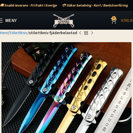
🚚 Snabb leverans · Fri frakt i Sverige
💳 Säker betalning · Kort / Banköverföring
0
MENY
KR
0.0
Hem
Stilettkniv
stilettkniv fjäderbelastad