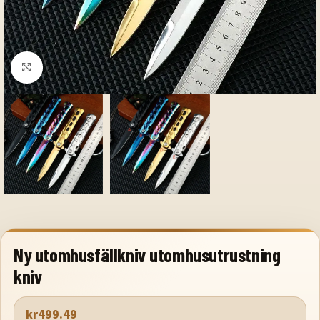
Klicka för att förstora
Ny utomhusfällkniv utomhusutrustning
kniv
kr
499.49