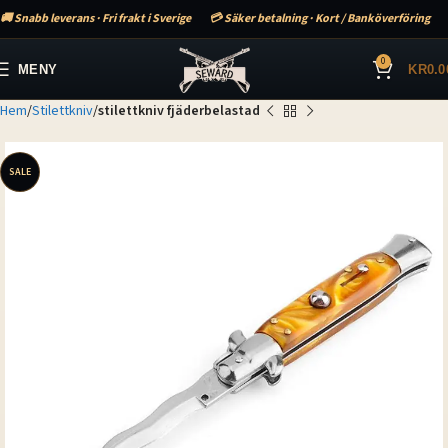
🚚 Snabb leverans · Fri frakt i Sverige
💳 Säker betalning · Kort / Banköverföring
0
MENY
KR
0.0
Hem
Stilettkniv
stilettkniv fjäderbelastad
SALE