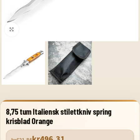
Klicka för att förstora
8,75 tum Italiensk stilettkniv spring
krisblad Orange
kr
496.31