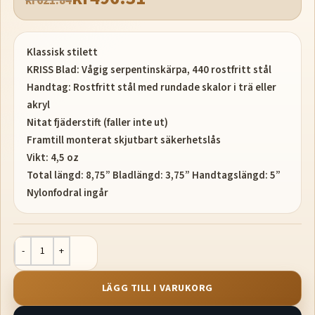
kr
621.84
Klassisk stilett
KRISS Blad: Vågig serpentinskärpa, 440 rostfritt stål
Handtag: Rostfritt stål med rundade skalor i trä eller
akryl
Nitat fjäderstift (faller inte ut)
Framtill monterat skjutbart säkerhetslås
Vikt: 4,5 oz
Total längd: 8,75” Bladlängd: 3,75” Handtagslängd: 5”
Nylonfodral ingår
LÄGG TILL I VARUKORG