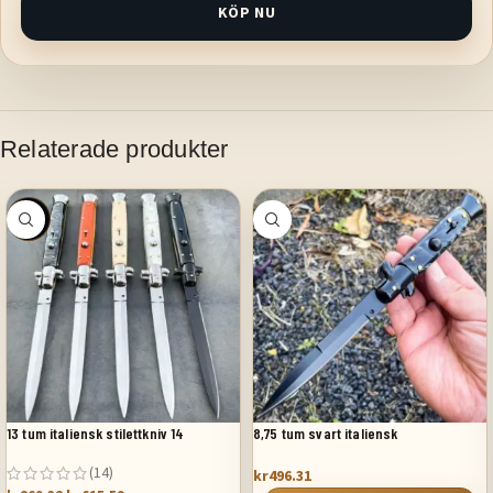
KÖP NU
Relaterade produkter
SALE
13 tum italiensk stilettkniv 14
8,75 tum svart italiensk
stilettomkopplare fickkniv svart
(14)
kr
496.31
pärlemor