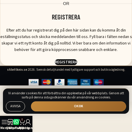
OR
REGISTRERA
Efter att du har registrerat dig på den här sidan kan du komma åt din
eställningsstatus och skicka meddelanden till oss. Fyll bara i fälten nedan 
skapar vi ett nytt konto åt dig på nolltid. Vi ber bara om den information vi
behöver för att göra köpprocessen snabbare och enklare.
REGISTRERA
stilettkniv.se
2026. Svensk detaljhandel med tydligare support och butiksvägledning.
Vi använder cookies för att förbättra din upplevelse på vår webbplats. Genom att
surfa på denna sida godkänner du vår användning av cookies.
AVVISA
OK
0
Meny
Shop
WhatsApp
Varukorg
Mitt konto