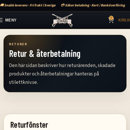
🚚 Snabb leverans · Fri frakt i Sverige
💳 Säker betalning · Kort / Banköverföring
0
MENY
KR
0.0
RETURER
Retur & återbetalning
Den här sidan beskriver hur returärenden, skadade
produkter och återbetalningar hanteras på
stilettkniv.se.
Returfönster