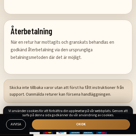
Återbetalning
När en retur har mottagits och granskats behandlas en
godkänd återbetalning via den ursprungliga
betalningsmetoden där det är möjligt.
Skicka inte tillbaka varor utan att först ha fått instruktioner från
support. Oanmälda returer kan försena handläggningen.
Vi använder cookies för att förbättra din upplevelse på vår webbplats. Genom att
surfa på denna sida godkänner du vår användning av cookies.
stilettkniv.se
2026. Svensk detaljhandel med tydligare support och butiksvägledning.
AVVISA
OK