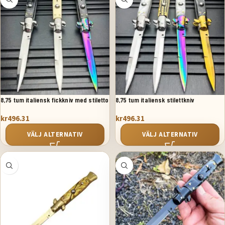
8,75 tum italiensk fickkniv med stiletto
8,75 tum italiensk stilettkniv
switchblad
springkniv automatisk fickkniv
kr
496.31
kr
496.31
VÄLJ ALTERNATIV
VÄLJ ALTERNATIV