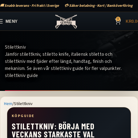
🚚 Snabb leverans · Fri frakt i Sverige
💳 Säker betalning · Kort / Banköverföring
0
MENY
KR
0.0
Stilettkniv
Jämför stilettkniv, stiletto knife, italiensk stiletto och
stilettkniv med fjäder efter längd, handtag, finish och
mekanism. Se även vår stilettkniv guide för fler valpunkter.
stilettkniv guide
Hem
Stilettkniv
KÖPGUIDE
STILETTKNIV: BÖRJA MED
VECKANS STARKASTE VAL