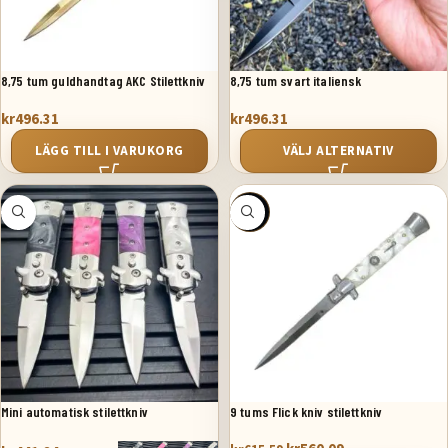
8,75 tum guldhandtag AKC Stilettkniv
8,75 tum svart italiensk
springkniv
stilettomkopplare fickkniv svart
kr
496.31
kr
496.31
pärlemor
LÄGG TILL I VARUKORG
VÄLJ ALTERNATIV
SALE
Mini automatisk stilettkniv
9 tums Flick kniv stilettkniv