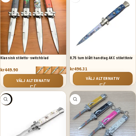
Klassisk stiletto-switchblad
8,75 tum blått handtag AKC stilettkniv
springkniv
kr
496.31
kr
449.90
VÄLJ ALTERNATIV
VÄLJ ALTERNATIV
SALE