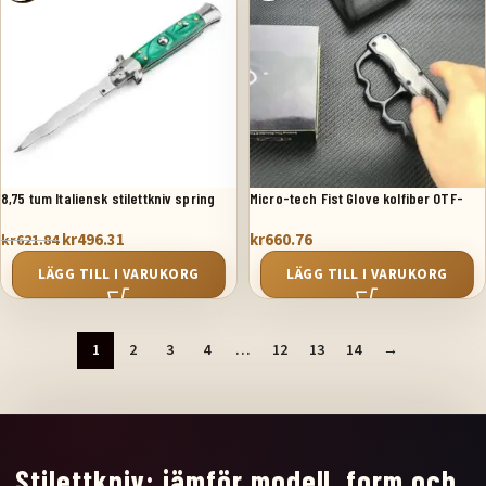
8,75 tum Italiensk stilettkniv spring
Micro-tech Fist Glove kolfiber OTF-
krisblad Grön
kniv
kr
496.31
kr
660.76
kr
621.84
LÄGG TILL I VARUKORG
LÄGG TILL I VARUKORG
1
2
3
4
…
12
13
14
→
Stilettkniv: jämför modell, form och