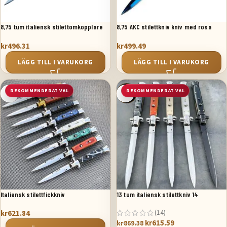
8,75 tum italiensk stilettomkopplare
8,75 AKC stilettkniv kniv med rosa
fickkniv svart pärlemor
handtag
kr
496.31
kr
499.49
LÄGG TILL I VARUKORG
LÄGG TILL I VARUKORG
REKOMMENDERAT VAL
REKOMMENDERAT VAL
SALE
Italiensk stilettfickkniv
13 tum italiensk stilettkniv 14
(14)
kr
621.84
kr
615.59
kr
869.38