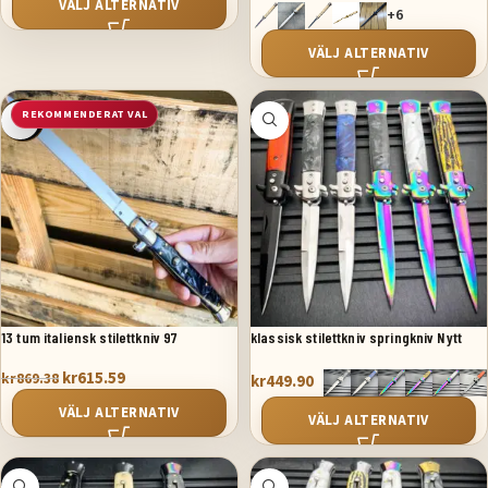
VÄLJ ALTERNATIV
+6
VÄLJ ALTERNATIV
REKOMMENDERAT VAL
SALE
13 tum italiensk stilettkniv 97
klassisk stilettkniv springkniv Nytt
kr
615.59
kr
869.38
kr
449.90
VÄLJ ALTERNATIV
VÄLJ ALTERNATIV