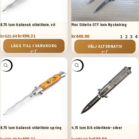
8,75 tum italiensk stilettkniv, vit
Mini Stiletto OTF kniv Nyckelring
kr
496.31
kr
621.84
kr
449.90
1
2
3
4
LÄGG TILL I VARUKORG
VÄLJ ALTERNATIV
SALE
SALE
8,75 tum italiensk stilettkniv spring
4,15 tum D/A stilettkniv-silver
krisblad