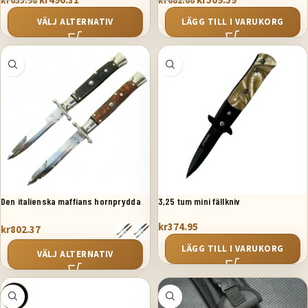
kr
509.59
kr
496.31
kr
682.66
kr
635.98
LÄGG TILL I VARUKORG
VÄLJ ALTERNATIV
Den italienska maffians hornprydda
3,25 tum mini fällkniv
skyddshelgon
kr
374.95
kr
802.37
LÄGG TILL I VARUKORG
VÄLJ ALTERNATIV
SALE