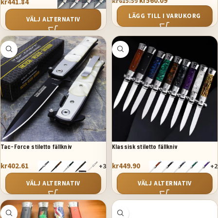
kr
560.09
kr
615.59
kr
441.84
LÄGG TILL I VARUKORG
VÄLJ ALTERNATIV
Tac-Force stiletto fällkniv
Klassisk stiletto fällkniv
kr
402.61
kr
449.90
+3
+2
VÄLJ ALTERNATIV
VÄLJ ALTERNATIV