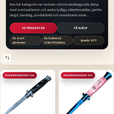
Den här kategorin var veckans största landningssida. Börja
med svart pärlemor och andra tydliga stilettmodeller, jämför
längd, handtag, produktbild och variantnamn innan
varukorgen.
SE PRODUKTER
FÅ HJÄLP
Se svart
Se italiensk
Jämför OTF
pärlemor
stilettfickkniv
REKOMMENDERAT VAL
REKOMMENDERAT VAL