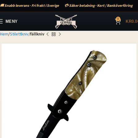
🚚 Snabb leverans · Fri frakt i Sverige
💳 Säker betalning · Kort / Banköverföring
0
MENY
KR
0.0
Hem
Stilettkniv
fällkniv