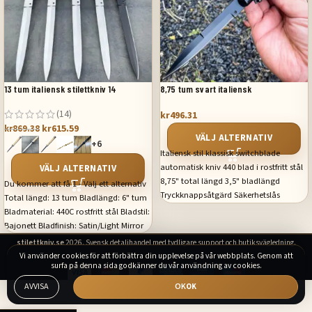
13 tum italiensk stilettkniv 14
8,75 tum svart italiensk
stilettomkopplare fickkniv svart
(14)
kr
496.31
pärlemor
kr
615.59
kr
869.38
VÄLJ ALTERNATIV
+6
Italiensk stil klassisk switchblade
automatisk kniv 440 blad i rostfritt stål
VÄLJ ALTERNATIV
8,75" total längd 3,5" bladlängd
Du kommer att få 1 - Välj ett alternativ
Tryckknappsåtgärd Säkerhetslås
Total längd: 13 tum Bladlängd: 6" tum
Inkluderar påse
Bladmaterial: 440C rostfritt stål Bladstil:
Bajonett Bladfinish: Satin/Light Mirror
Inkluderar nylonslida med bältesögla
stilettkniv.se
2026. Svensk detaljhandel med tydligare support och butiksvägledning.
Vi använder cookies för att förbättra din upplevelse på vår webbplats. Genom att
surfa på denna sida godkänner du vår användning av cookies.
AVVISA
OK