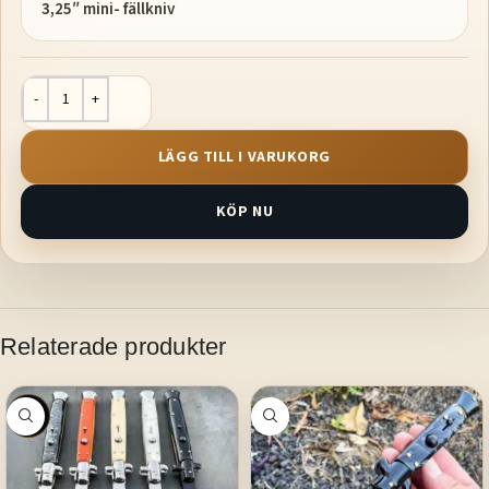
3,25″ mini- fällkniv
LÄGG TILL I VARUKORG
KÖP NU
Relaterade produkter
SALE