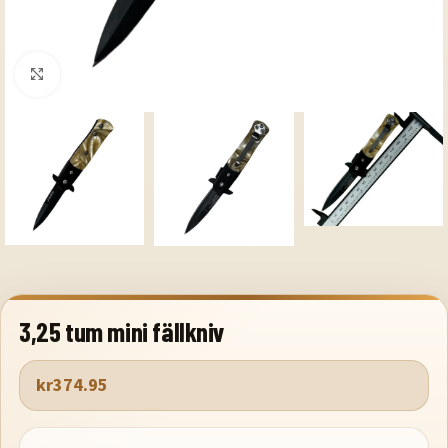
Klicka för att förstora
3,25 tum mini fällkniv
kr
374.95