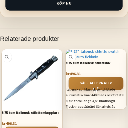
KÖP NU
Relaterade produkter
8,75 tum italiensk stilettkniv
springkniv automatisk fickkniv
kr
496.31
VÄLJ ALTERNATIV
Italiensk stil klassisk switchblade
automatisk kniv 440 blad i rostfritt stål
8,75" total längd 3,5" bladlängd
Tryckknappsåtgärd Säkerhetslås
Inkluderar påse
8,75 tum italiensk stilettomkopplare
fickkniv svart pärlemor
kr
496.31