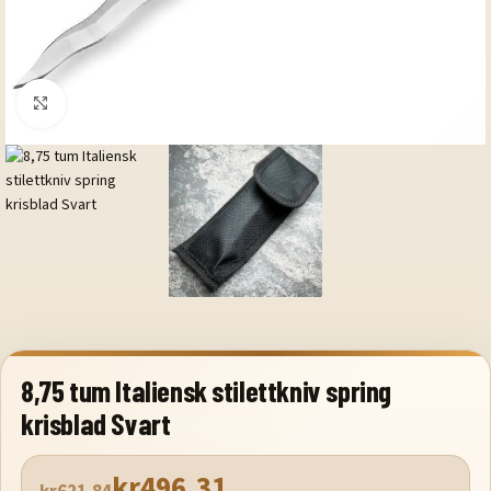
Klicka för att förstora
8,75 tum Italiensk stilettkniv spring
krisblad Svart
kr
496.31