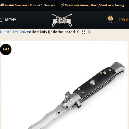
🚚 Snabb leverans · Fri frakt i Sverige
💳 Säker betalning · Kort / Banköverföring
0
MENY
KR
0.0
Hem
Stilettkniv
stilettkniv fjäderbelastad
SALE