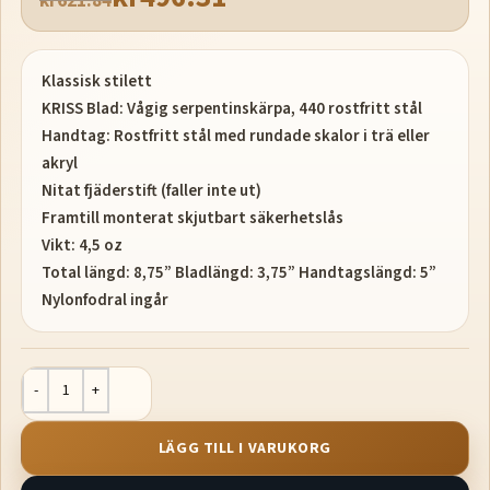
kr
621.84
Klassisk stilett
KRISS Blad: Vågig serpentinskärpa, 440 rostfritt stål
Handtag: Rostfritt stål med rundade skalor i trä eller
akryl
Nitat fjäderstift (faller inte ut)
Framtill monterat skjutbart säkerhetslås
Vikt: 4,5 oz
Total längd: 8,75” Bladlängd: 3,75” Handtagslängd: 5”
Nylonfodral ingår
LÄGG TILL I VARUKORG