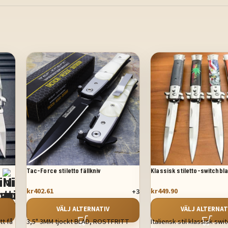
Tac-Force stiletto fällkniv
Klassisk stiletto-switchbl
kr
402.61
kr
449.90
+3
VÄLJ ALTERNATIV
VÄLJ ALTERNAT
tt få
3,5" 3MM tjockt BLAD, ROSTFRITT
Italiensk stil klassisk sw