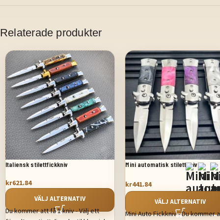
Relaterade produkter
Italiensk stilettfickkniv
Mini automatisk stilettkniv
kr
621.84
kr
441.84
VÄLJ ALTERNATIV
VÄLJ ALTERNATIV
Du kommer att få 1 kniv - Välj ett
Mini Auto Fickkniv - Du kommer a