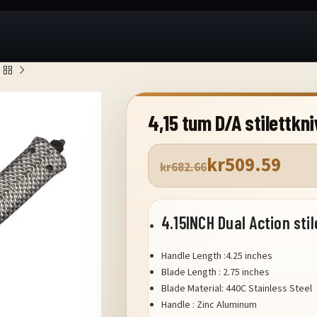
4,15 tum D/A stilettkni
kr
509.59
kr
682.66
4.15INCH Dual Action stil
Handle Length :4.25 inches
Blade Length : 2.75 inches
Blade Material: 440C Stainless Steel
Handle : Zinc Aluminum