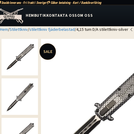
 Snabb leverans · Fri frakt i Sverige
💳 Säker betalning · Kort / Banköverföring
HEM
BUTIK
KONTAKTA OSS
OM OSS
Hem
Stilettkniv
stilettkniv fjäderbelastad
4,15 tum D/A stilettkniv-silver
SALE