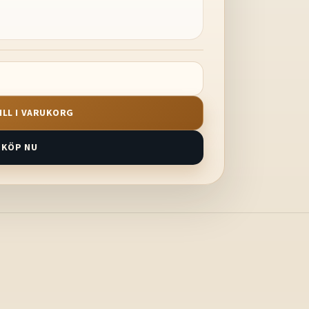
ILL I VARUKORG
KÖP NU