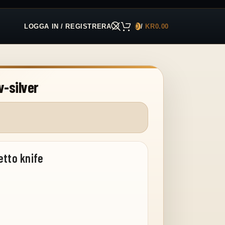
LOGGA IN / REGISTRERA
0
/
KR
0.00
v-silver
etto knife