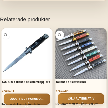
Relaterade produkter
8,75 tum italiensk stilettomkopplare
Italiensk stilettfickkniv
fickkniv svart pärlemor
kr
621.84
kr
496.31
VÄLJ ALTERNATIV
LÄGG TILL I VARUKORG
Du kommer att få 1 kniv - Välj ett
Italiensk stil klassisk switchblade