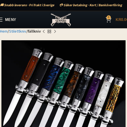
🚚 Snabb leverans · Fri frakt i Sverige
💳 Säker betalning · Kort / Banköverföring
0
MENY
KR
0.0
Hem
Stilettkniv
fällkniv