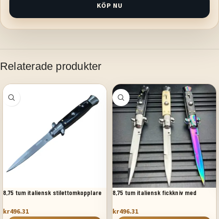
KÖP NU
Relaterade produkter
8,75 tum italiensk stilettomkopplare
8,75 tum italiensk fickkniv med
fickkniv svart pärlemor
stiletto switchblad
kr
496.31
kr
496.31