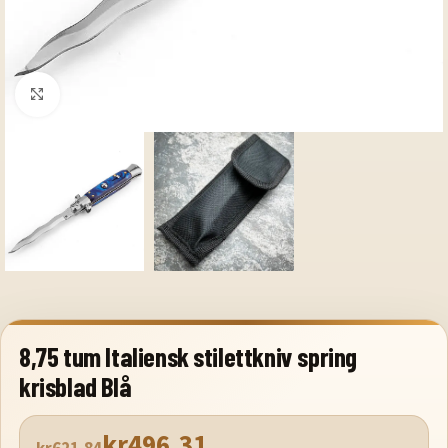
Klicka för att förstora
8,75 tum Italiensk stilettkniv spring
krisblad Blå
kr
496.31