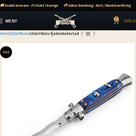
🚚 Snabb leverans · Fri frakt i Sverige
💳 Säker betalning · Kort / Banköverföring
0
MENY
KR
0.0
Hem
Stilettkniv
stilettkniv fjäderbelastad
SALE