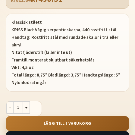
kr
621.84
Klassisk stilett
KRISS Blad: Vågig serpentinskärpa, 440 rostfritt stål
Handtag: Rostfritt stål med rundade skalor i trä eller
akryl
Nitat fjäderstift (faller inte ut)
Framtill monterat skjutbart säkerhetslås
Vikt: 4,5 oz
Total längd: 8,75” Bladlängd: 3,75” Handtagslängd: 5”
Nylonfodral ingår
LÄGG TILL I VARUKORG