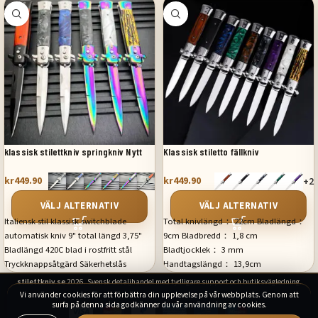
klassisk stilettkniv springkniv Nytt
Klassisk stiletto fällkniv
kr
449.90
kr
449.90
+2
VÄLJ ALTERNATIV
VÄLJ ALTERNATIV
Italiensk stil klassisk switchblade
Total knivlängd： 22cm Bladlängd：
automatisk kniv 9" total längd 3,75"
9cm Bladbredd： 1,8 cm
Bladlängd 420C blad i rostfritt stål
Bladtjocklek： 3 mm
Tryckknappsåtgärd Säkerhetslås
Handtagslängd： 13,9cm
Fickklämma
Handtagstjocklek： 14 mm
stilettkniv.se
2026. Svensk detaljhandel med tydligare support och butiksvägledning.
Nettovikt： 150g (paket ingår)
Vi använder cookies för att förbättra din upplevelse på vår webbplats. Genom att
surfa på denna sida godkänner du vår användning av cookies.