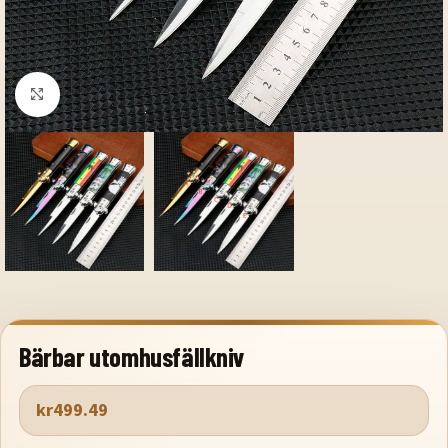
Klicka för att förstora
Bärbar utomhusfällkniv
kr
499.49