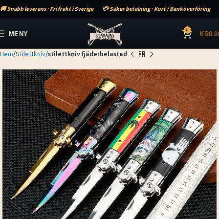
🚚 Snabb leverans · Fri frakt i Sverige
💳 Säker betalning · Kort / Banköverföring
0
MENY
KR
0.0
Hem
Stilettkniv
stilettkniv fjäderbelastad