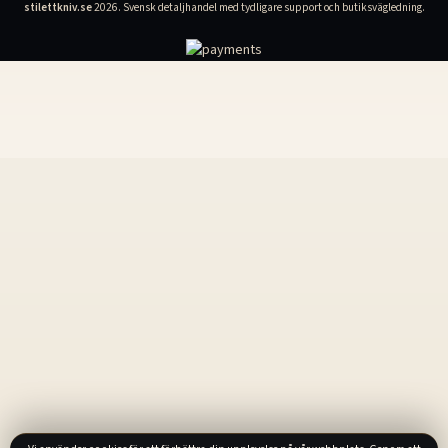
stilettkniv.se
2026. Svensk detaljhandel med tydligare support och butiksvägledning.
Handtagstjocklek: 13 mm (0,51 tum)
Hårdhet: 56-58HRC Bladmaterial: 440
Handtagsmaterial: Aviation aluminium
6061-T6 Nettovikt: 105g