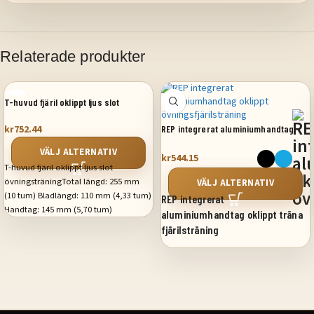
Relaterade produkter
T-huvud fjäril oklippt ljus slot
övningsträning
kr
752.44
REP integrerat aluminiumhandtag
oklippt övningsfjärilsträning
VÄLJ ALTERNATIV
kr
544.15
T-huvud fjäril oklippt ljus slot
övningsträningTotal längd: 255 mm
VÄLJ ALTERNATIV
(10 tum) Bladlängd: 110 mm (4,33 tum)
REP integrerat
Handtag: 145 mm (5,70 tum)
aluminiumhandtag oklippt träna
Bladtjocklek: 3 mm (0,118 tum)
fjärilsträning
Bladbredd: 26,8 mm (1,05 tum)
Handtagstjocklek: 12,6 mm (0,49 tum)
Total längd: 252 mm (9,92 tum)
Hårdhet: 56-58HRC Bladmaterial: 440
Bladlängd: 115 mm (4,52 tum)
Handtagsmaterial: Integrerat
Handtagslängd: 137 mm (5,39 tum)
flygaluminium 6061-T6 System:
Bladtjocklek: 3 mm (0,118 tum)
Bussning Nettovikt: 110 g
Bladbredd: 21 mm (0,82 tum)