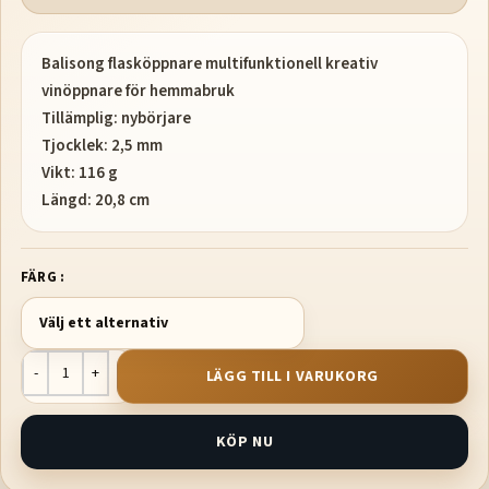
Balisong flasköppnare multifunktionell kreativ
vinöppnare för hemmabruk
Tillämplig: nybörjare
Tjocklek: 2,5 mm
Vikt: 116 g
Längd: 20,8 cm
FÄRG
LÄGG TILL I VARUKORG
KÖP NU