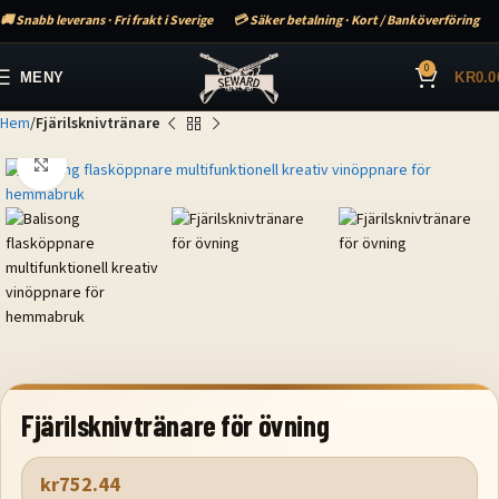
🚚 Snabb leverans · Fri frakt i Sverige
💳 Säker betalning · Kort / Banköverföring
0
MENY
KR
0.0
Hem
Fjärilsknivtränare
Klicka för att förstora
Fjärilsknivtränare för övning
kr
752.44