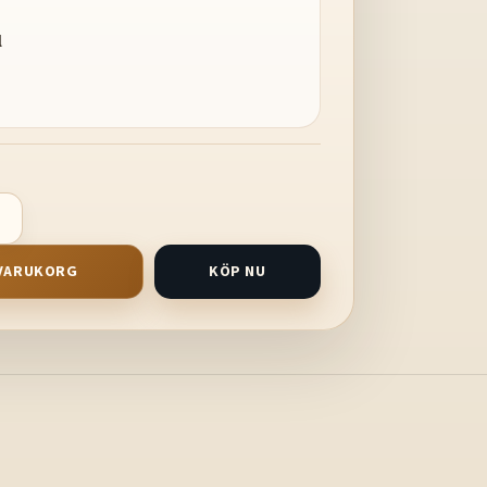
l
I VARUKORG
KÖP NU