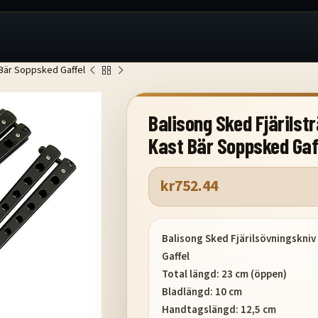
 Bär Soppsked Gaffel
Balisong Sked Fjärilst
Kast Bär Soppsked Gaf
kr
752.44
Balisong Sked Fjärilsövningskniv
Gaffel
Total längd: 23 cm (öppen)
Bladlängd: 10 cm
Handtagslängd: 12,5 cm