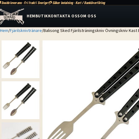
 Snabb leverans · Fri frakt i Sverige
💳 Säker betalning · Kort / Banköverföring
HEM
BUTIK
KONTAKTA OSS
OM OSS
Hem
Fjärilsknivtränare
Balisong Sked Fjärilsträningskniv Övningskniv Kast