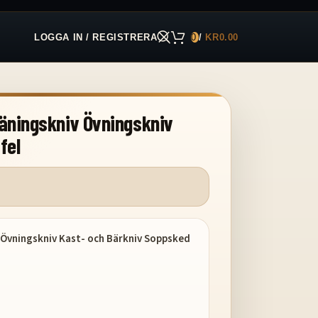
LOGGA IN / REGISTRERA
0
/
KR
0.00
räningskniv Övningskniv
fel
 Övningskniv Kast- och Bärkniv Soppsked