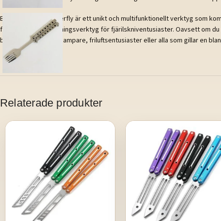
Balisong Spoon Butterfly är ett unikt och multifunktionellt verktyg som ko
fungerar som ett träningsverktyg för fjärilskniventusiaster. Oavsett om du ö
bestick. Perfekt för campare, friluftsentusiaster eller alla som gillar en blan
Relaterade produkter