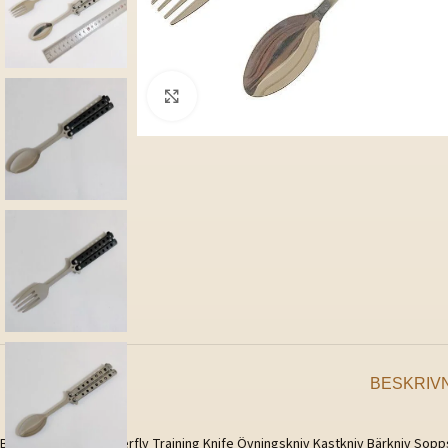
Klicka för att förstora
BESKRIV
Balisong Spoon Butterfly Training Knife Övningskniv Kastkniv Bärkniv Sopp