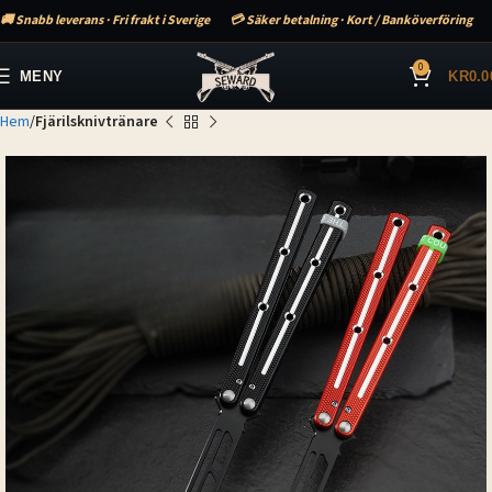
🚚 Snabb leverans · Fri frakt i Sverige
💳 Säker betalning · Kort / Banköverföring
0
MENY
KR
0.0
Hem
Fjärilsknivtränare