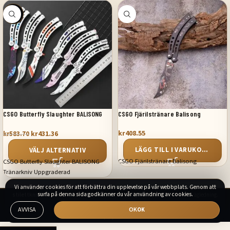
SALE
CSGO Butterfly Slaughter BALISONG
CSGO Fjärilstränare Balisong
Tränarkniv Uppgraderad
kr
408.55
kr
431.36
kr
583.70
LÄGG TILL I VARUKORG
VÄLJ ALTERNATIV
CSGO Fjärilstränare Balisong
CSGO Butterfly Slaughter BALISONG
Tränarkniv Uppgraderad
Vi använder cookies för att förbättra din upplevelse på vår webbplats. Genom att
surfa på denna sida godkänner du vår användning av cookies.
stilettkniv.se
2026. Svensk detaljhandel med tydligare support och butiksvägledning.
AVVISA
OK