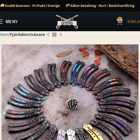
🚚 Snabb leverans · Fri frakt i Sverige
💳 Säker betalning · Kort / Banköverföring
0
MENY
KR
0.0
Hem
Fjärilsknivtränare