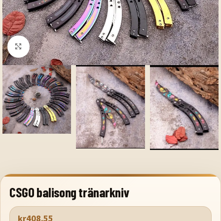
Klicka för att förstora
CSGO balisong tränarkniv
kr
408.55