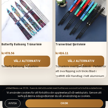
Butterfly Balisong Tränarkniv
Trainerblad fjärilskniv
kr
478.56
kr
416.11
VÄLJ ALTERNATIV
VÄLJ ALTERNATIV
Butterfly Balisong Tränarkniv
Tränarkniv med fjärilsteknik - Perfekt för
att öva flipping och tricks Blad i
rostfritt stål Handtag i helt aluminium
stilettkniv.se
2026. Svensk detaljhandel med tydligare support och butiksvägledning.
Vi använder cookies för att förbättra din upplevelse på vår webbplats. Genom att
surfa på denna sida godkänner du vår användning av cookies.
AVVISA
OK