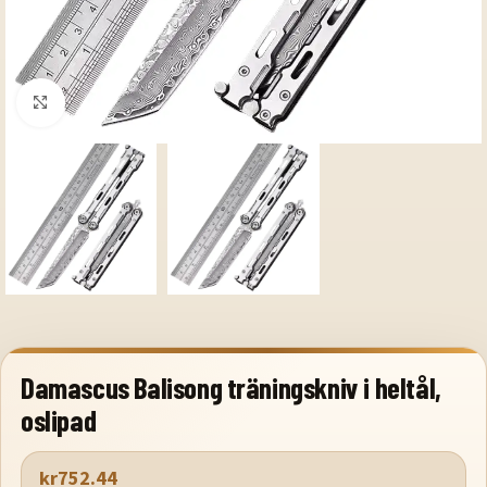
Klicka för att förstora
Damascus Balisong träningskniv i heltål,
oslipad
kr
752.44