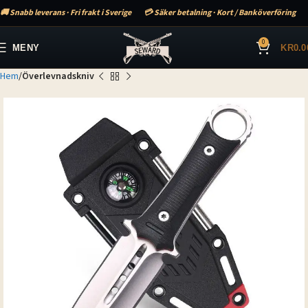
🚚 Snabb leverans · Fri frakt i Sverige
💳 Säker betalning · Kort / Banköverföring
0
MENY
KR
0.0
Hem
Överlevnadskniv