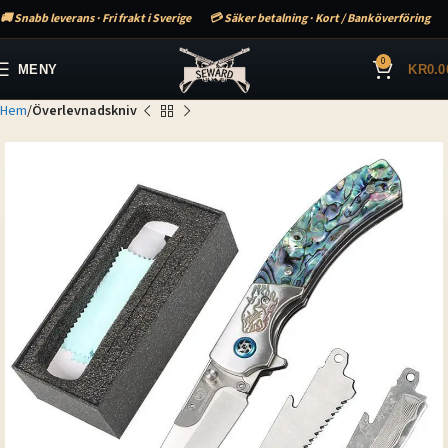
🚚 Snabb leverans · Fri frakt i Sverige
💳 Säker betalning · Kort / Banköverföring
0
MENY
KR
0.0
Hem
Överlevnadskniv