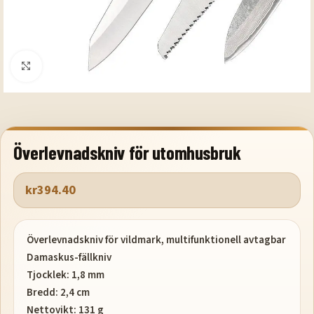
Klicka för att förstora
Överlevnadskniv för utomhusbruk
kr
394.40
Överlevnadskniv för vildmark, multifunktionell avtagbar
Damaskus-fällkniv
Tjocklek: 1,8 mm
Bredd: 2,4 cm
Nettovikt: 131 g