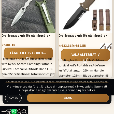
Överlevnadskniv för utomhusbruk
Överlevnadskniv för utomhusbruk
kr
381.10
kr
519.55
kr
733.36
LÄGG TILL I VARUKORG
VÄLJ ALTERNATIV
Fixed Blade Knife Stainless Steel Blade
Hunting half-tooth knife Outdoor
with Kydex Sheath Camping Portable
survival knife Portable self-defense
Survival Tactical Multitools Hand EDC
knifeTotal length: 220mm Handle
KnivesSpecifications: Total knife length:
diameter: 125mm Blade diameter: 95
17CM Blade length: 6.2CM Blade width:
Blade width: 4mm Weight: 314g
stilettkniv.se
2026. Svensk detaljhandel med tydligare support och butiksvägledning.
1.85CM Blade thickness: 3.0MM Handle
Vi använder cookies för att förbättra din upplevelse på vår webbplats. Genom att
material: 440C Blade material: 440C
surfa på denna sida godkänner du vår användning av cookies.
Handle length: 10.5CM Handle width:
AVVISA
OK
1.65MM Handle thickness: 4.7MM Net
weight: 55G Sheath weight: 81G Total
weight including packing knife sheath:
0