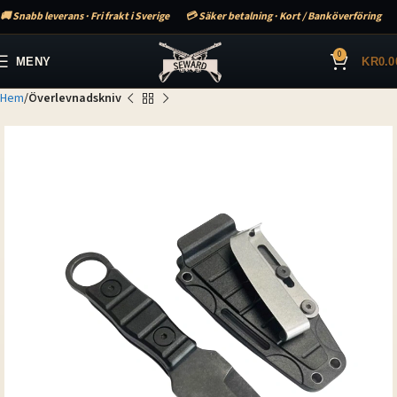
🚚 Snabb leverans · Fri frakt i Sverige
💳 Säker betalning · Kort / Banköverföring
0
MENY
KR
0.0
Hem
Överlevnadskniv