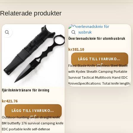
Relaterade produkter
Överlevnadskniv för utomhusbruk
kr
381.10
LÄGG TILL I VARUKORG
Fixed Blade Knife Stainless Steel Blade
with Kydex Sheath Camping Portable
Survival Tactical Multitools Hand EDC
KnivesSpecifications: Total knife length:
17CM Blade length: 6.2CM Blade width:
Fjärilsknivtränare för övning
1.85CM Blade thickness: 3.0MM Handle
kr
421.76
material: 440C Blade material: 440C
Handle length: 10.5CM Handle width:
LÄGG TILL I VARUKORG
1.65MM Handle thickness: 4.7MM Net
Outdoor hunting small straight knife
weight: 55G Sheath weight: 81G Total
BM butterfly 176 survival camping knife
weight including packing knife sheath:
EDC portable knife self-defense
103G Sheath: Nylon fiber