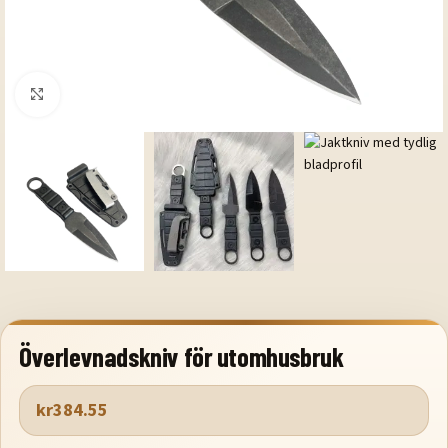
Klicka för att förstora
Överlevnadskniv för utomhusbruk
kr
384.55