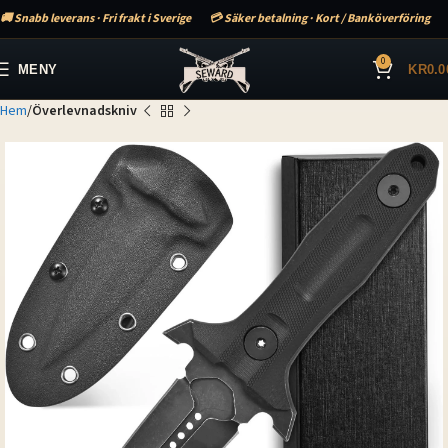
🚚 Snabb leverans · Fri frakt i Sverige
💳 Säker betalning · Kort / Banköverföring
0
MENY
KR
0.0
Hem
Överlevnadskniv