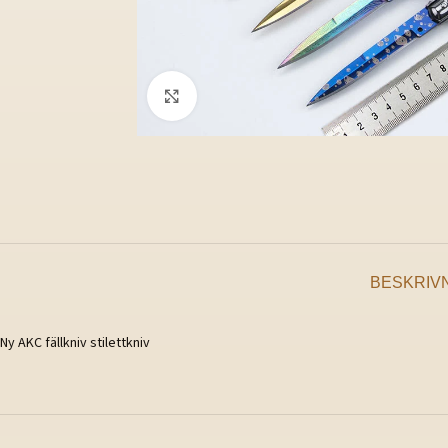
Klicka för att förstora
BESKRIV
Ny AKC fällkniv stilettkniv