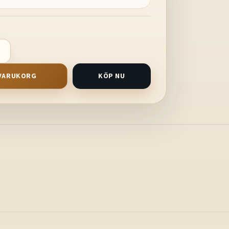
I VARUKORG
KÖP NU