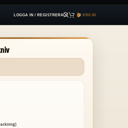
LOGGA IN / REGISTRERA
0
/
KR
0.00
kniv
packning)