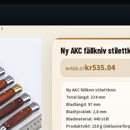
Ny AKC fällkniv stilett
kr
535.04
kr
615.17
Ny AKC fällkniv stilettkniv
Total längd: 224 mm
Bladlängd: 97 mm
Bladtjocklek: 2,8 mm
Bladmaterial: 440 stål
Produktvikt: 150 g (inklusive för