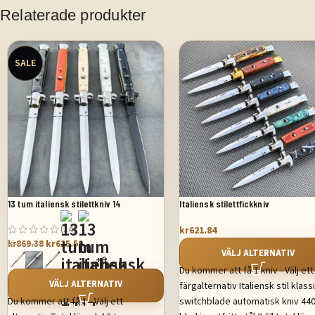
Relaterade produkter
SALE
13 tum italiensk stilettkniv 14
Italiensk stilettfickkniv
(14)
kr
621.84
kr
615.59
kr
869.38
VÄLJ ALTERNATIV
+6
Du kommer att få 1 kniv - Välj ett
VÄLJ ALTERNATIV
färgalternativ Italiensk stil klass
Du kommer att få 1 - Välj ett
switchblade automatisk kniv 44