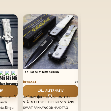
Tac-Force stiletto fällkniv
Mini Stiletto OTF kn
kr
449.90
kr
402.61
+3
VÄLJ AL
IV
VÄLJ ALTERNATIV
Mini Auto Fickkniv
ommer att få
3,5" 3MM tjockt BLAD, ROSTFRITT
1 Snabb och enkel
vända
STÅL MATT SPJUTSPUNK 5" STÄNGT
440C blad i rostfrit
tal längd:
SVART PAKKAWOOD HANDTAG