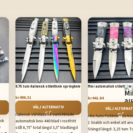
8,75 tum italiensk stilettkniv springkniv
Mini automatisk stilettkniv
automatisk fickkniv
kr
496.31
kr
441.84
VÄLJ ALTERNATIV
VÄLJ ALTERNAT
Italiensk stil klassisk switchblade
Mini Auto Fickkniv - Du k
isk
automatisk kniv 440 blad i rostfritt
1 Snabb och enkel att an
0
stål 8,75" total längd 3,5" bladlängd
Stängd längd: 3,25 tum To