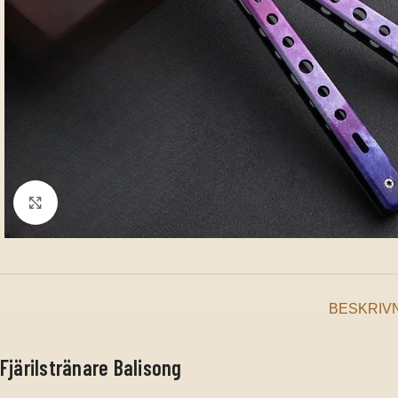
Klicka för att förstora
BESKRIV
Fjärilstränare Balisong