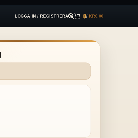
LOGGA IN / REGISTRERA
0
/
KR
0.00
g