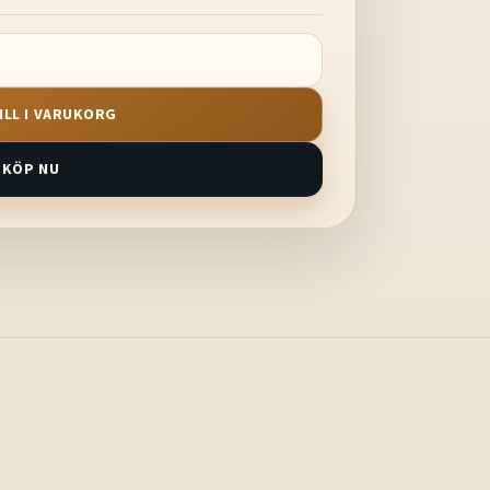
ILL I VARUKORG
KÖP NU