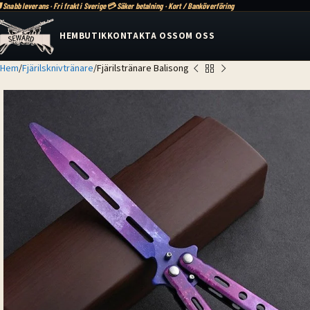
 Snabb leverans · Fri frakt i Sverige
💳 Säker betalning · Kort / Banköverföring
HEM
BUTIK
KONTAKTA OSS
OM OSS
Hem
Fjärilsknivtränare
Fjärilstränare Balisong