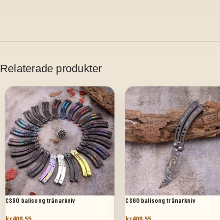
Relaterade produkter
CSGO balisong tränarkniv
CSGO balisong tränarkniv
kr
408.55
kr
408.55