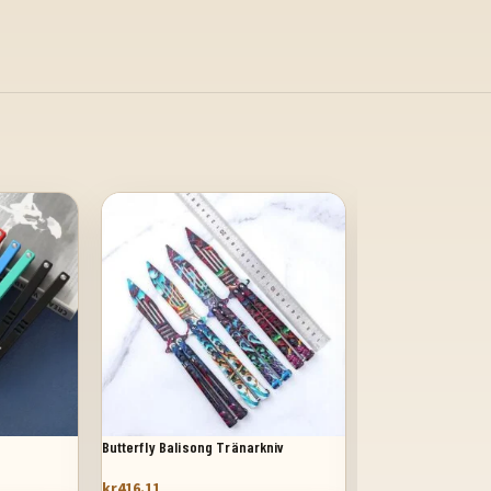
Butterfly Balisong Tränarkniv
Trainerblad fjärilsk
kr
416.11
kr
416.11