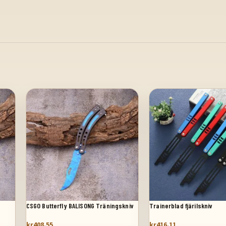
CSGO Butterfly BALISONG Träningskniv
Trainerblad fjärilskniv
kr
408.55
kr
416.11