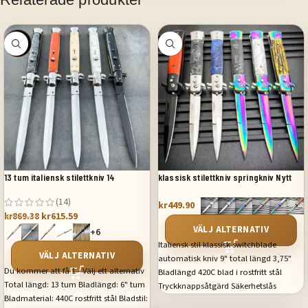
SALE
13 tum italiensk stilettkniv 14
klassisk stilettkniv springkniv Nytt
(14)
kr
449.90
kr
615.59
kr
869.38
VÄLJ ALTERNATIV
+6
Italiensk stil klassisk switchblade
VÄLJ ALTERNATIV
automatisk kniv 9" total längd 3,75"
Du kommer att få 1 - Välj ett alternativ
Bladlängd 420C blad i rostfritt stål
Total längd: 13 tum Bladlängd: 6" tum
Tryckknappsåtgärd Säkerhetslås
Bladmaterial: 440C rostfritt stål Bladstil:
Fickklämma