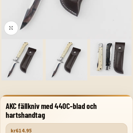
Klicka för att förstora
AKC fällkniv med 440C-blad och
hartshandtag
kr
614.95