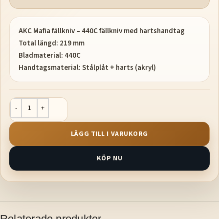
AKC Mafia fällkniv – 440C fällkniv med hartshandtag
Total längd: 219 mm
Bladmaterial: 440C
Handtagsmaterial: Stålplåt + harts (akryl)
LÄGG TILL I VARUKORG
KÖP NU
Relaterade produkter