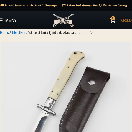
🚚 Snabb leverans · Fri frakt i Sverige
💳 Säker betalning · Kort / Banköverföring
0
MENY
KR
0.0
Hem
Stilettkniv
stilettkniv fjäderbelastad