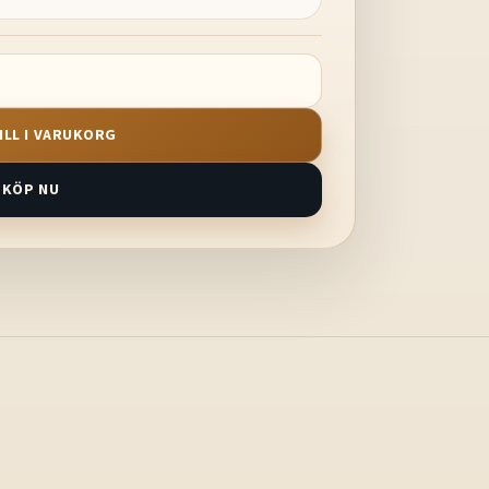
ILL I VARUKORG
KÖP NU