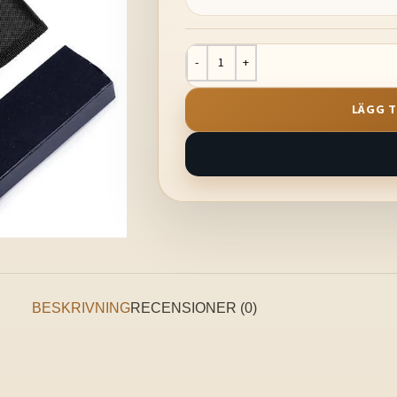
LÄGG T
BESKRIVNING
RECENSIONER (0)