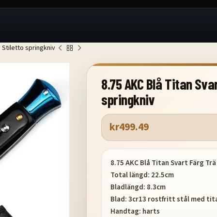
 Stiletto springkniv
8.75 AKC Blå Titan Svar
springkniv
kr
499.49
8.75 AKC Blå Titan Svart Färg Trä
Total längd: 22.5cm
Bladlängd: 8.3cm
Blad: 3cr13 rostfritt stål med t
Handtag: harts