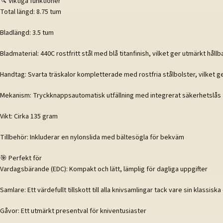
🔪 Viktiga funktioner
Total längd: 8.75 tum
Bladlängd: 3.5 tum
Bladmaterial: 440C rostfritt stål med blå titanfinish, vilket ger utmärkt hå
Handtag: Svarta träskalor kompletterade med rostfria stålbolster, vilket 
Mekanism: Tryckknappsautomatisk utfällning med integrerat säkerhetslås
Vikt: Cirka 135 gram
Tillbehör: Inkluderar en nylonslida med bältesögla för bekväm
🎯 Perfekt för
Vardagsbärande (EDC): Kompakt och lätt, lämplig för dagliga uppgifter
Samlare: Ett värdefullt tillskott till alla knivsamlingar tack vare sin klassisk
Gåvor: Ett utmärkt presentval för kniventusiaster