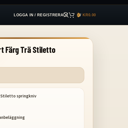
LOGGA IN / REGISTRERA
0
/
KR
0.00
t Färg Trä Stiletto
 Stiletto springkniv
itanbeläggning