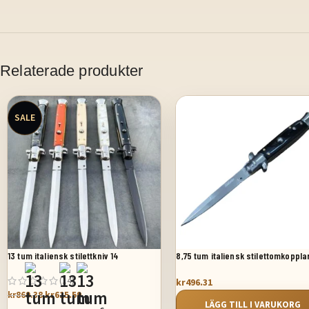
Relaterade produkter
SALE
13 tum italiensk stilettkniv 14
8,75 tum italiensk stilettomkoppla
fickkniv svart pärlemor
(14)
kr
496.31
kr
615.59
kr
869.38
LÄGG TILL I VARUKORG