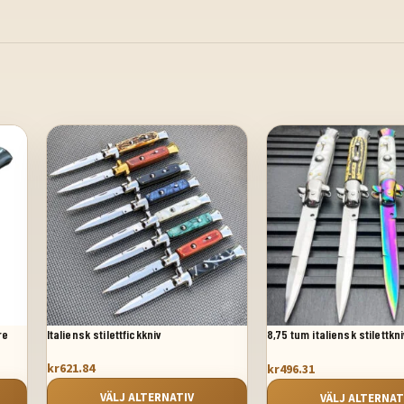
re
Italiensk stilettfickkniv
8,75 tum italiensk stilettkn
automatisk fickkniv
kr
621.84
kr
496.31
VÄLJ ALTERNATIV
VÄLJ ALTERNAT