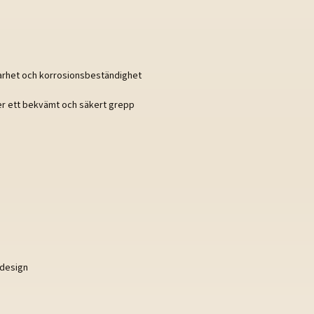
llbarhet och korrosionsbeständighet
ger ett bekvämt och säkert grepp
a design