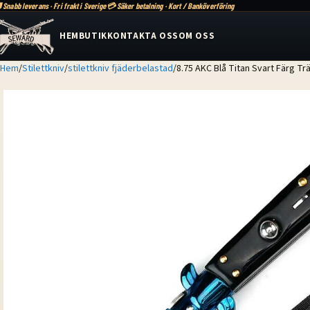
 Snabb leverans · Fri frakt i Sverige
💳 Säker betalning · Kort / Banköverföring
HEM
BUTIK
KONTAKTA OSS
OM OSS
Hem
Stilettkniv
stilettkniv fjäderbelastad
8.75 AKC Blå Titan Svart Färg Trä