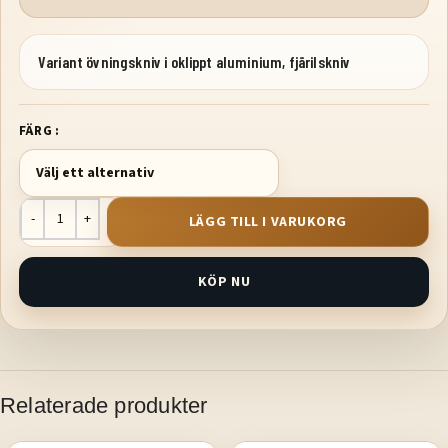
Variant övningskniv i oklippt aluminium, fjärilskniv
FÄRG
LÄGG TILL I VARUKORG
KÖP NU
Relaterade produkter