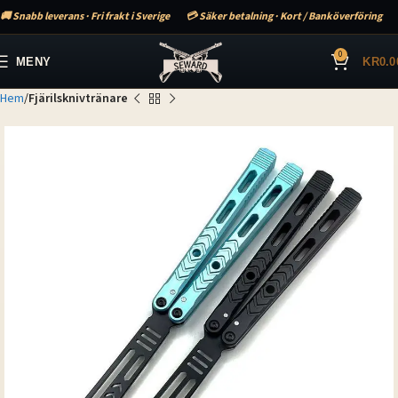
🚚 Snabb leverans · Fri frakt i Sverige
💳 Säker betalning · Kort / Banköverföring
0
MENY
KR
0.0
Hem
Fjärilsknivtränare