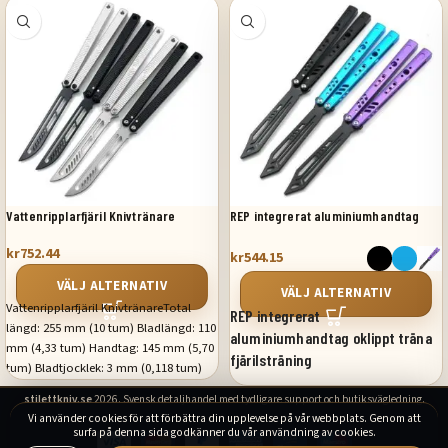
Vattenripplarfjäril Knivtränare
REP integrerat aluminiumhandtag
oklippt övningsfjärilsträning
kr
752.44
kr
544.15
VÄLJ ALTERNATIV
VÄLJ ALTERNATIV
Vattenripplarfjäril KnivtränareTotal
REP integrerat
längd: 255 mm (10 tum) Bladlängd: 110
aluminiumhandtag oklippt träna
mm (4,33 tum) Handtag: 145 mm (5,70
fjärilsträning
tum) Bladtjocklek: 3 mm (0,118 tum)
Bladbredd: 26,8 mm (1,05 tum)
Total längd: 252 mm (9,92 tum)
stilettkniv.se
2026. Svensk detaljhandel med tydligare support och butiksvägledning.
Handtagstjocklek: 12,6 mm (0,49 tum)
Bladlängd: 115 mm (4,52 tum)
Vi använder cookies för att förbättra din upplevelse på vår webbplats. Genom att
Hårdhet: 56-58HRC Bladmaterial: 440
Handtagslängd: 137 mm (5,39 tum)
surfa på denna sida godkänner du vår användning av cookies.