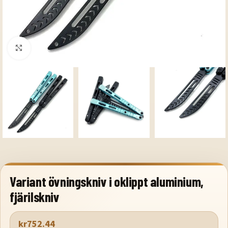
Klicka för att förstora
Variant övningskniv i oklippt aluminium,
fjärilskniv
kr
752.44