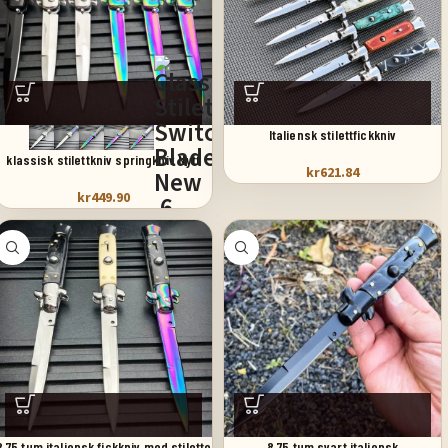
Italiensk stilettfickkniv
klassisk stilettkniv springkniv Nytt
kr
621.84
kr
449.90
8,75 tum italiensk fickkniv med stiletto
8,75 tum svart italiensk