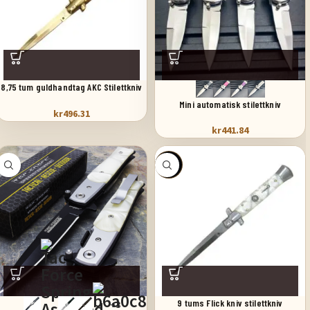
8,75 tum guldhandtag AKC Stilettkniv
springkniv
Mini automatisk stilettkniv
kr
496.31
kr
441.84
SALE
9 tums Flick kniv stilettkniv
+3