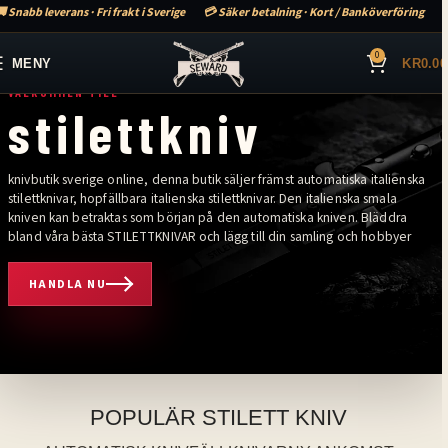
 Snabb leverans · Fri frakt i Sverige
💳 Säker betalning · Kort / Banköverföring
0
MENY
KR
0.00
VÄLKOMMEN TILL
stilettkniv
knivbutik sverige online, denna butik säljer främst automatiska italienska
stilettknivar, hopfällbara italienska stilettknivar. Den italienska smala
kniven kan betraktas som början på den automatiska kniven. Bläddra
bland våra bästa STILETTKNIVAR och lägg till din samling och hobbyer
HANDLA NU
älkommen till stilettkniv. Knivbutik sverige online, denna butik säljer främ
POPULÄR STILETT KNIV