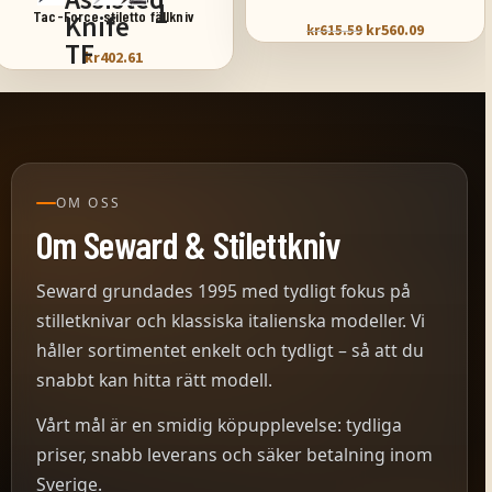
Tac-Force stiletto fällkniv
kr
560.09
kr
615.59
kr
402.61
OM OSS
Om Seward & Stilettkniv
Seward grundades 1995 med tydligt fokus på
stilletknivar och klassiska italienska modeller. Vi
håller sortimentet enkelt och tydligt – så att du
snabbt kan hitta rätt modell.
Vårt mål är en smidig köpupplevelse: tydliga
priser, snabb leverans och säker betalning inom
Sverige.