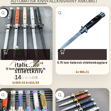
AUTOMATISK KNIV
FÄLLKNIVAR
NY ANKOMST
SALE
8,75 tum italiensk stilettomkopplare
+6
fickkniv svart pärlemor
13 tum italiensk stilettkniv 14
kr
496.31
(14)
kr
615.59
kr
869.38