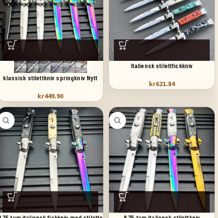
Italiensk stilettfickkniv
klassisk stilettkniv springkniv Nytt
kr
621.84
kr
449.90
8,75 tum italiensk fickkniv med stiletto
8,75 tum italiensk stilettkniv