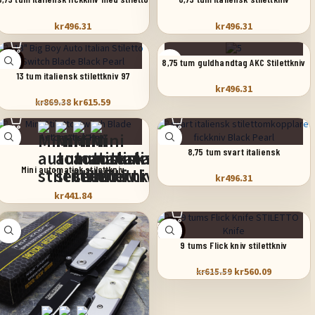
switchblad
springkniv automatisk fickkniv
kr
496.31
kr
496.31
SALE
8,75 tum guldhandtag AKC Stilettkniv
13 tum italiensk stilettkniv 97
springkniv
kr
496.31
kr
615.59
kr
869.38
8,75 tum svart italiensk
stilettomkopplare fickkniv svart
Mini automatisk stilettkniv
kr
496.31
pärlemor
kr
441.84
SALE
9 tums Flick kniv stilettkniv
kr
560.09
kr
615.59