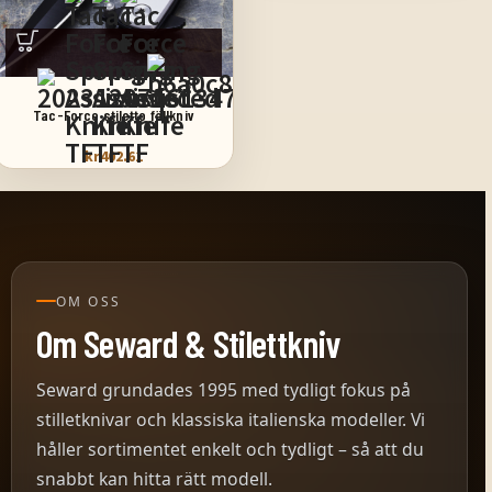
+3
Tac-Force stiletto fällkniv
kr
402.61
OM OSS
Om Seward & Stilettkniv
Seward grundades 1995 med tydligt fokus på
stilletknivar och klassiska italienska modeller. Vi
håller sortimentet enkelt och tydligt – så att du
snabbt kan hitta rätt modell.