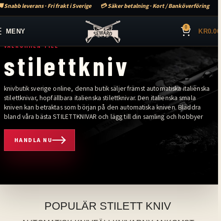
 Snabb leverans · Fri frakt i Sverige
💳 Säker betalning · Kort / Banköverföring
0
MENY
KR
0.00
VÄLKOMMEN TILL
stilettkniv
knivbutik sverige online, denna butik säljer främst automatiska italienska
stilettknivar, hopfällbara italienska stilettknivar. Den italienska smala
kniven kan betraktas som början på den automatiska kniven. Bläddra
bland våra bästa STILETTKNIVAR och lägg till din samling och hobbyer
HANDLA NU
älkommen till stilettkniv. Knivbutik sverige online, denna butik säljer främ
POPULÄR STILETT KNIV