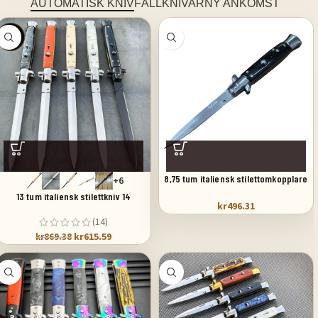
AUTOMATISK KNIV
FÄLLKNIVAR
NY ANKOMST
SALE
8,75 tum italiensk stilettomkopplare
+6
fickkniv svart pärlemor
13 tum italiensk stilettkniv 14
kr
496.31
(14)
kr
615.59
kr
869.38