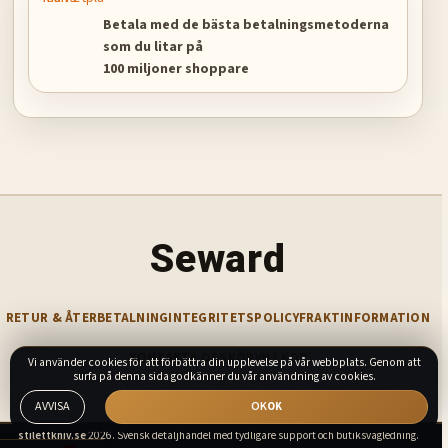
Betala med de bästa betalningsmetoderna
som du litar på
100 miljoner shoppare
Seward
RETUR & ÅTERBETALNING
INTEGRITETSPOLICY
FRAKTINFORMATION
KONTAKTA OSS
KÖPVILLKOR
Vi använder cookies för att förbättra din upplevelse på vår webbplats. Genom att
surfa på denna sida godkänner du vår användning av cookies.
AVVISA
OK
stilettkniv.se
2026. Svensk detaljhandel med tydligare support och butiksvägledning.