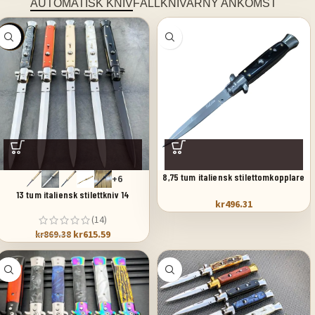
AUTOMATISK KNIV
FÄLLKNIVAR
NY ANKOMST
SALE
8,75 tum italiensk stilettomkopplare
+6
fickkniv svart pärlemor
13 tum italiensk stilettkniv 14
kr
496.31
(14)
kr
615.59
kr
869.38