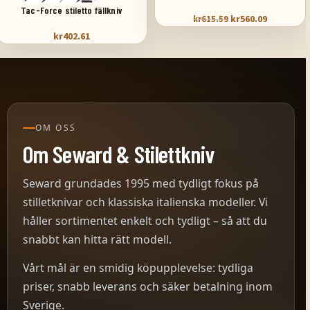
Tac-Force stiletto fällkniv
kr
560.09
kr
615.59
kr
402.61
OM OSS
Om Seward & Stilettkniv
Seward grundades 1995 med tydligt fokus på
stilletknivar och klassiska italienska modeller. Vi
håller sortimentet enkelt och tydligt – så att du
snabbt kan hitta rätt modell.
Vårt mål är en smidig köpupplevelse: tydliga
priser, snabb leverans och säker betalning inom
Sverige.