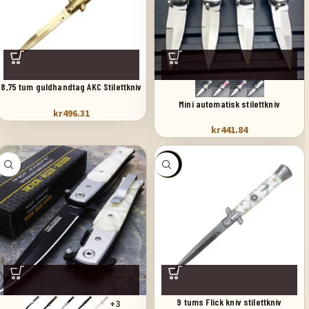
8,75 tum guldhandtag AKC Stilettkniv
springkniv
Mini automatisk stilettkniv
kr
496.31
kr
441.84
SALE
9 tums Flick kniv stilettkniv
+3