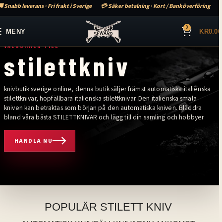
 Snabb leverans · Fri frakt i Sverige
💳 Säker betalning · Kort / Banköverföring
0
MENY
KR
0.00
VÄLKOMMEN TILL
stilettkniv
knivbutik sverige online, denna butik säljer främst automatiska italienska
stilettknivar, hopfällbara italienska stilettknivar. Den italienska smala
kniven kan betraktas som början på den automatiska kniven. Bläddra
bland våra bästa STILETTKNIVAR och lägg till din samling och hobbyer
HANDLA NU
älkommen till stilettkniv. Knivbutik sverige online, denna butik säljer främ
POPULÄR STILETT KNIV