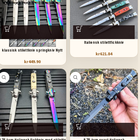
Italiensk stilettfickkniv
klassisk stilettkniv springkniv Nytt
kr
621.84
kr
449.90
8,75 tum italiensk fickkniv med stiletto
8,75 tum svart italiensk