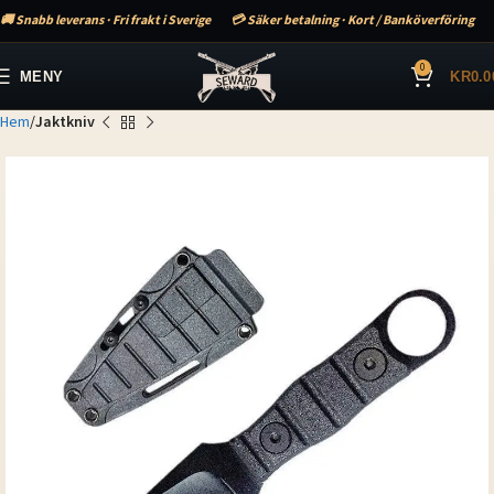
🚚 Snabb leverans · Fri frakt i Sverige
💳 Säker betalning · Kort / Banköverföring
0
MENY
KR
0.0
Hem
Jaktkniv