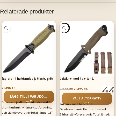
Relaterade produkter
SALE
Explorer II halvtandad jaktkniv, grön
Jaktkniv med halv tand,
överlevnadskniv för utomhusbruk,
kr
496.15
bärbar – brun
kr
425.84
kr
560.00
LÄGG TILL I VARUKORG
VÄLJ ALTERNATIV
Explorer II jaktkniv med halv tand för
Jaktkniv med halv tand.
utomhusbruk, vildmarksutforskning
Överlevnadskniv för utomhusbruk.
och självförsvarsknivTotal längd: 187
Bärbar självförsvarskniv.Total längd: