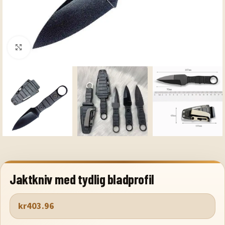
Klicka för att förstora
Jaktkniv med tydlig bladprofil
kr
403.96