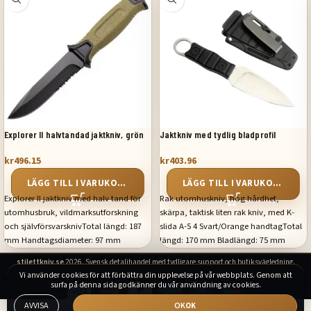
Explorer II halvtandad jaktkniv, grön
Jaktkniv med tydlig bladprofil
kr
496.15
kr
403.96
LÄGG TILL I VARUKORG
LÄGG TILL I VARUKORG
Explorer II jaktkniv med halv tand för
Rak utomhuskniv, hög hårdhet,
utomhusbruk, vildmarksutforskning
skärpa, taktisk liten rak kniv, med K-
och självförsvarsknivTotal längd: 187
slida A-5 4 Svart/Orange handtagTotal
mm Handtagsdiameter: 97 mm
längd: 170 mm Bladlängd: 75 mm
Bladdiameter: 77 mm Material: 440
Handtagslängd: 95 mm Vikt: cirka 130
stilettkniv.se
2026. Svensk detaljhandel med tydligare support och butiksvägledning.
rostfritt stål + nylon, glasfiber +
g Material: rostfritt stål + ABS
Vi använder cookies för att förbättra din upplevelse på vår webbplats. Genom att
gummiHandle diameter: 97mm Blade
surfa på denna sida godkänner du vår användning av cookies.
diameter: 77mm Material: 440 stainless
AVVISA
OK
steel + nylon fiberglass + rubber