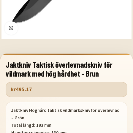
Klicka för att förstora
Jaktkniv Taktisk överlevnadskniv för
vildmark med hög hårdhet – Brun
kr
495.17
Jaktkniv Höghård taktisk vildmarkskniv för överlevnad
– Grön
Total längd: 193 mm
Handtagsdiameter: 130 mm