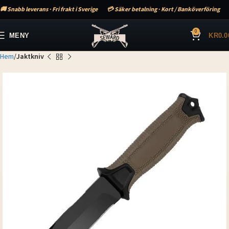
🚚 Snabb leverans · Fri frakt i Sverige
💳 Säker betalning · Kort / Banköverföring
0
MENY
KR
0.0
Hem
Jaktkniv