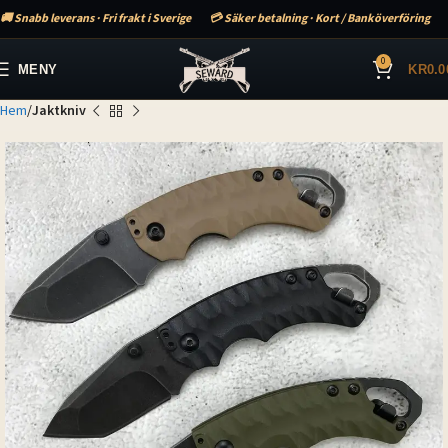
🚚 Snabb leverans · Fri frakt i Sverige
💳 Säker betalning · Kort / Banköverföring
0
MENY
KR
0.0
Hem
Jaktkniv