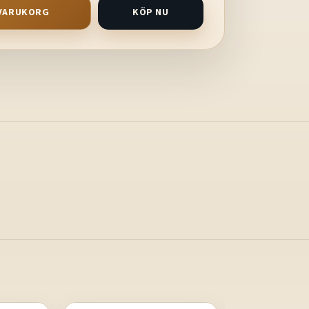
I VARUKORG
KÖP NU