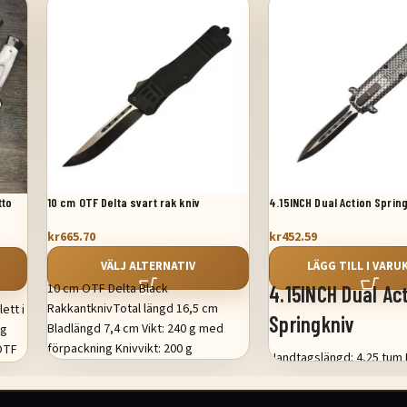
tto
10 cm OTF Delta svart rak kniv
4.15INCH Dual Action Spring
kr
665.70
kr
452.59
VÄLJ ALTERNATIV
LÄGG TILL I VAR
10 cm OTF Delta Black
4.15INCH Dual Ac
RakkantknivTotal längd 16,5 cm
lett i
Springkniv
Bladlängd 7,4 cm Vikt: 240 g med
ag
förpackning Knivvikt: 200 g
 OTF
Handtagslängd: 4,25 tum 
ända
2,75 tum Bladmaterial: 440
r
stål Handtag: zink alumin