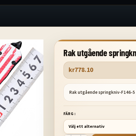
Rak utgående springkn
kr
778.10
Rak utgående springkniv-F146-5
FÄRG