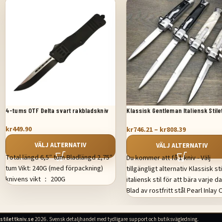
4-tums OTF Delta svart rakbladskniv
Klassisk Gentleman Italiensk Stile
OTF
kr
449.90
kr
746.21
–
kr
808.39
VÄLJ ALTERNATIV
VÄLJ ALTERNATIV
Total längd 6,5″ tum Bladlängd 2,75″
Du kommer att få 1 kniv - Välj
tum Vikt: 240G (med förpackning)
tillgängligt alternativ Klassisk sti
knivens vikt ： 200G
italiensk stil för att bära varje d
Blad av rostfritt stål Pearl Inlay
Style Switchblade - Lätt att anv
Dubbelverkande skjutsystem fö
stilettkniv.se
2026. Svensk detaljhandel med tydligare support och butiksvägledning.