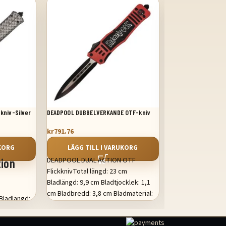
kniv-Silver
DEADPOOL DUBBELVERKANDE OTF-kniv
5,5 tum OTF-kniv me
kr
791.76
kr
876.79
UKORG
LÄGG TILL I VARUKORG
LÄGG TILL
DEADPOOL DUAL ACTION OTF
5,5 tums fjäderbla
tion
FlickknivTotal längd: 23 cm
TK5002-19-Fjäderb
Bladlängd: 9,9 cm Bladtjocklek: 1,1
Total längd: 9 tum
cm Bladbredd: 3,8 cm Bladmaterial:
Bladtjocklek: 0,11
Bladlängd:
440C rostfritt stål Handtag:
1,1 tum Bladmateria
C rostfritt
Zinklegering / Cerakote Inkluderar
stål Handtag: Zink
ium