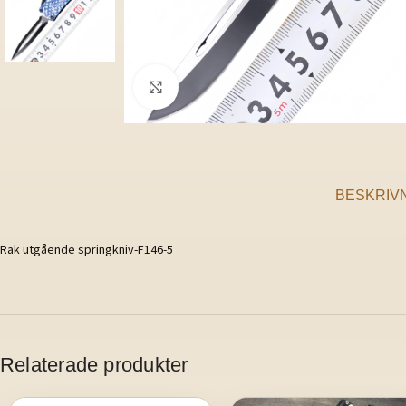
Klicka för att förstora
BESKRIV
Rak utgående springkniv-F146-5
Relaterade produkter