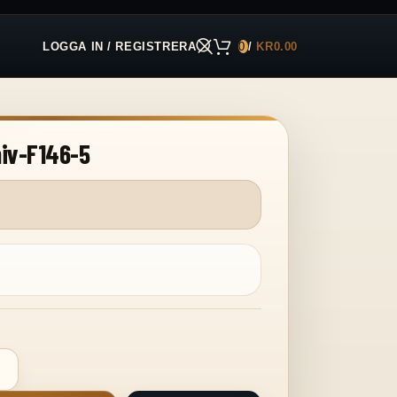
LOGGA IN / REGISTRERA
0
/
KR
0.00
iv-F146-5