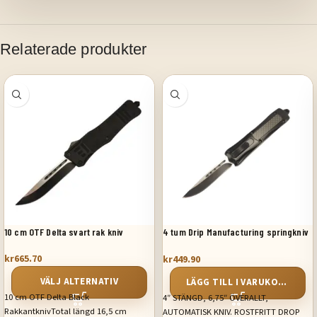
Relaterade produkter
10 cm OTF Delta svart rak kniv
4 tum Drip Manufacturing springkniv
Kolfiberhandtag
kr
665.70
kr
449.90
VÄLJ ALTERNATIV
LÄGG TILL I VARUKORG
10 cm OTF Delta Black
4″ STÄNGD, 6,75″ ÖVERALLT,
RakkantknivTotal längd 16,5 cm
AUTOMATISK KNIV. ROSTFRITT DROP