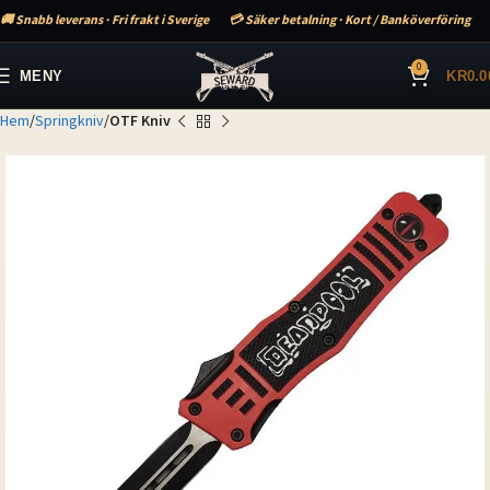
🚚 Snabb leverans · Fri frakt i Sverige
💳 Säker betalning · Kort / Banköverföring
0
MENY
KR
0.0
Hem
Springkniv
OTF Kniv