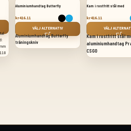
Aluminiumhandtag Butterfly
Kam i rostfritt stål med
träningskniv
aluminiumhandtag Practic
kr
416.11
kr
416.11
VÄLJ ALTERNATIV
VÄLJ ALTERNAT
tal
Aluminiumhandtag Butterfly
Kam i rostfritt stål m
d:
träningskniv
aluminiumhandtag Pr
5 mm
CSGO
,118
um)
9
ial:
T6
9 g