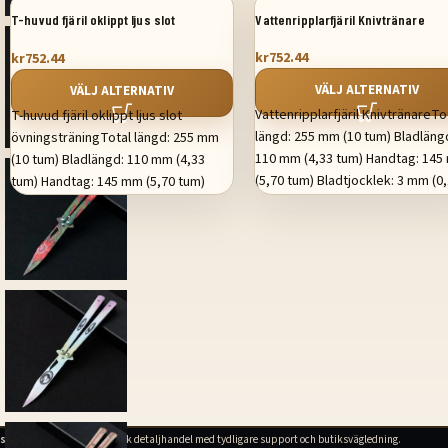
T-huvud fjäril oklippt ljus slot
Vattenripplarfjäril Knivtränare
övningsträning
kr
752.44
kr
752.44
VÄLJ ALTERNATIV
VÄLJ ALTERNATIV
Vattenripplarfjäril KnivtränareTo
T-huvud fjäril oklippt ljus slot
längd: 255 mm (10 tum) Bladläng
övningsträningTotal längd: 255 mm
110 mm (4,33 tum) Handtag: 14
(10 tum) Bladlängd: 110 mm (4,33
(5,70 tum) Bladtjocklek: 3 mm (0
tum) Handtag: 145 mm (5,70 tum)
tum) Bladbredd: 26,8 mm (1,05 t
Bladtjocklek: 3 mm (0,118 tum)
Handtagstjocklek: 12,6 mm (0,4
Bladbredd: 26,8 mm (1,05 tum)
tum) Hårdhet: 56-58HRC
Handtagstjocklek: 12,6 mm (0,49
Bladmaterial: 440 Handtagsmater
tum) Hårdhet: 56-58HRC
Integrerad flygaluminium 6061-
Bladmaterial: 440 Handtagsmaterial:
System: Skafthylsa Nettovikt: 10
Integrerat flygaluminium 6061-T6
System: Bussning Nettovikt: 110 g
stilettkniv.se
2026. Svensk detaljhandel med tydligare support och butiksvägledning.