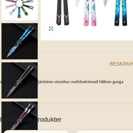
Klicka för att förstora
BESKRIV
sövningskniv färgad fjärilskniv utomhus multifunktionell fällkniv gunga
Relaterade produkter