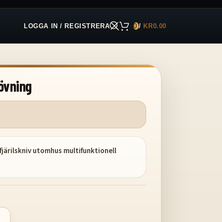
LOGGA IN / REGISTRERA
0
/
KR
0.00
 övning
 fjärilskniv utomhus multifunktionell