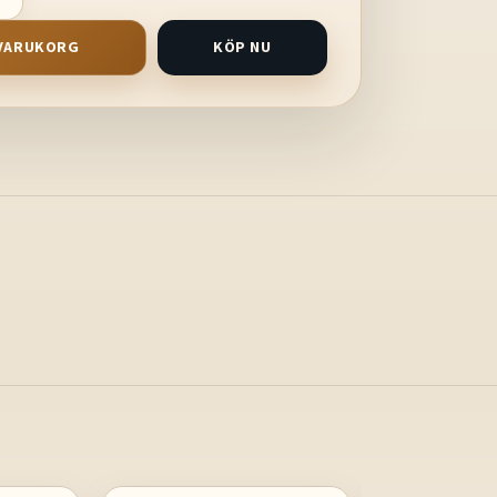
I VARUKORG
KÖP NU