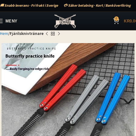
🚚 Snabb leverans · Fri frakt i Sverige
💳 Säker betalning · Kort / Banköverföring
0
MENY
KR
0.0
Hem
Fjärilsknivtränare