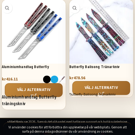
Aluminiumhandtag Butterfly
Butterfly Balisong Tränarkniv
träningskniv
kr
478.56
kr
416.11
VÄLJ ALTERNATIV
VÄLJ ALTERNATIV
Butterfly Balisong Tränarkniv
Aluminiumhandtag Butterfly
träningskniv
stilettkniv.se
2026. Svensk detaljhandel med tydligare support och butiksvägledning.
Vi använder cookies för att förbättra din upplevelse på vår webbplats. Genom att
surfa på denna sida godkänner du vår användning av cookies.