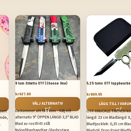
9 tum Stiletto OTF (Choose One)
5,25 tums OTF toppbearbe
med automatisk grepp, ma
kr
637.80
kr
869.95
VÄLJ ALTERNATIV
LÄGG TILL I VAR
Du kommer att få 1 kniv - Välj ett
sert
OTF KNUCKLE TRENCH-kni
alternativ 9" ÖPPEN LÄNGD 3,5" BLAD
ände,
längd: 23 cm Bladlängd: 8
Blad av rostfritt stål
.
Bladtjocklek: 0,35 cm Blad
Nylonfiberhandtag Glasbrytare
Bladstil: Drop Point Bladfi