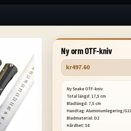
Ny orm OTF-kniv
kr
497.60
Ny Snake OTF-kniv
Total längd: 17,5 cm
Bladlängd: 7,5 cm
Handtag: Aluminiumlegering/G1
Bladmaterial: D2
Hårdhet: 58