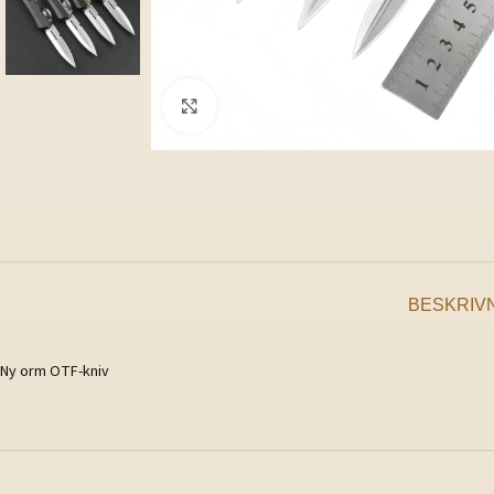
Klicka för att förstora
BESKRIV
Ny orm OTF-kniv