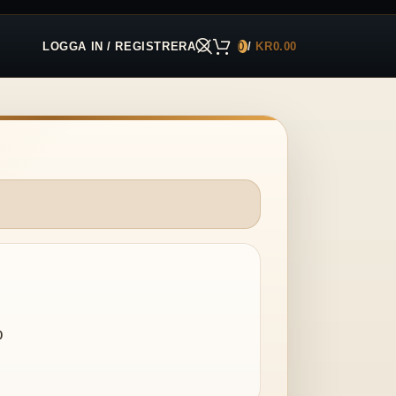
LOGGA IN / REGISTRERA
0
/
KR
0.00
0