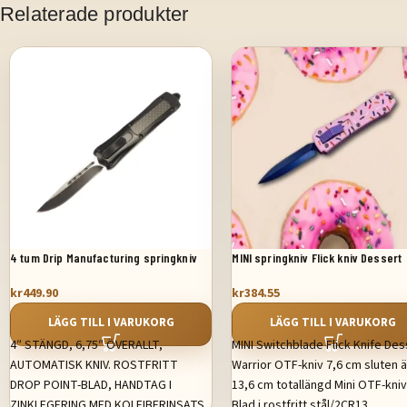
Relaterade produkter
4 tum Drip Manufacturing springkniv
MINI springkniv Flick kniv Dessert
Kolfiberhandtag
Warrior OTF-kniv
kr
449.90
kr
384.55
LÄGG TILL I VARUKORG
LÄGG TILL I VARUKORG
4″ STÄNGD, 6,75″ ÖVERALLT,
MINI Switchblade Flick Knife Des
AUTOMATISK KNIV. ROSTFRITT
Warrior OTF-kniv 7,6 cm sluten 
DROP POINT-BLAD, HANDTAG I
13,6 cm totallängd Mini OTF-kniv
ZINKLEGERING MED KOLFIBERINSATS
Blad i rostfritt stål/2CR13