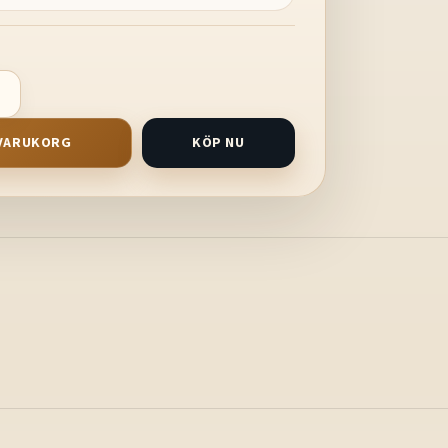
I VARUKORG
KÖP NU