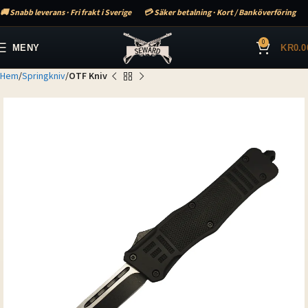
🚚 Snabb leverans · Fri frakt i Sverige
💳 Säker betalning · Kort / Banköverföring
0
MENY
KR
0.0
Hem
Springkniv
OTF Kniv