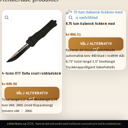
8,75 tum italiensk fickkniv med
stiletto switchblad
kr
496.31
VÄLJ ALTERNATIV
Italiensk stil klassisk switchblade
automatisk kniv 440 blad i rostfritt stål
8,75" total längd 3,5" bladlängd
Tryckknappsåtgärd Säkerhetslås
Inkluderar påse
4-tums OTF Delta svart rakbladskniv
kr
449.90
VÄLJ ALTERNATIV
Total längd 6,5″ tum Bladlängd 2,75″
tum Vikt: 240G (med förpackning)
knivens vikt ： 200G
stilettkniv.se
2026. Svensk detaljhandel med tydligare support och butiksvägledning.