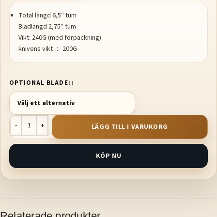
Total längd 6,5″ tum
Bladlängd 2,75″ tum
Vikt: 240G (med förpackning)
knivens vikt ： 200G
OPTIONAL BLADE:
LÄGG TILL I VARUKORG
KÖP NU
Relaterade produkter