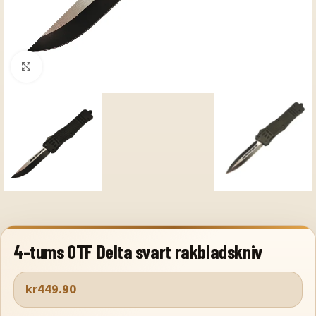
Klicka för att förstora
4-tums OTF Delta svart rakbladskniv
kr
449.90