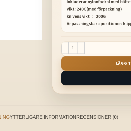
Inkluderar nylonfodral med bält
Vikt: 240G(med förpackning)
knivens vikt ： 200G
Anpassningsbara positioner: klip
LÄGG T
NING
YTTERLIGARE INFORMATION
RECENSIONER (0)