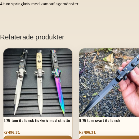
4 tum springkniv med kamouflagemönster
Relaterade produkter
8,75 tum italiensk fickkniv med stiletto
8,75 tum svart italiensk
switchblad
stilettomkopplare fickkniv svart
kr
496.31
kr
496.31
pärlemor