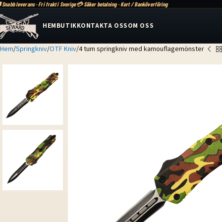
 Snabb leverans · Fri frakt i Sverige
💳 Säker betalning · Kort / Banköverföring
HEM
BUTIK
KONTAKTA OSS
OM OSS
Hem
Springkniv
OTF Kniv
4 tum springkniv med kamouflagemönster