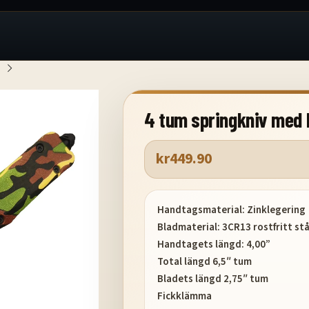
4 tum springkniv med
kr
449.90
Handtagsmaterial: Zinklegering
Bladmaterial: 3CR13 rostfritt stå
Handtagets längd: 4,00”
Total längd 6,5″ tum
Bladets längd 2,75″ tum
Fickklämma