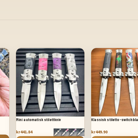
Mini automatisk stilettkniv
Klassisk stiletto-switchbl
kr
441.84
kr
449.90