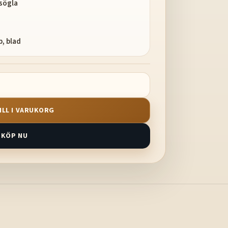
esögla
p, blad
ILL I VARUKORG
KÖP NU