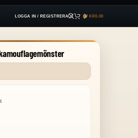
LOGGA IN / REGISTRERA
0
/
KR
0.00
 kamouflagemönster
l