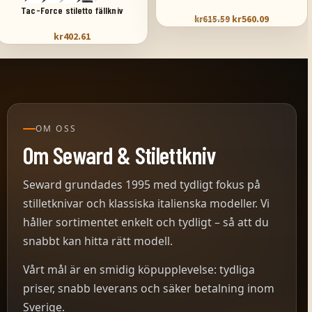
Tac-Force stiletto fällkniv
kr
560.09
kr
615.59
kr
402.61
OM OSS
Om Seward & Stilettkniv
Seward grundades 1995 med tydligt fokus på
stilletknivar och klassiska italienska modeller. Vi
håller sortimentet enkelt och tydligt – så att du
snabbt kan hitta rätt modell.
Vårt mål är en smidig köpupplevelse: tydliga
priser, snabb leverans och säker betalning inom
Sverige.