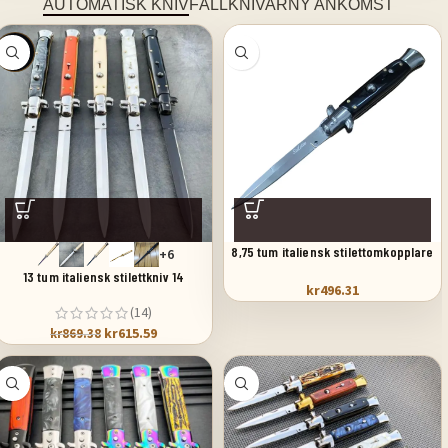
AUTOMATISK KNIV
FÄLLKNIVAR
NY ANKOMST
SALE
8,75 tum italiensk stilettomkopplare
+6
fickkniv svart pärlemor
13 tum italiensk stilettkniv 14
kr
496.31
(14)
kr
615.59
kr
869.38