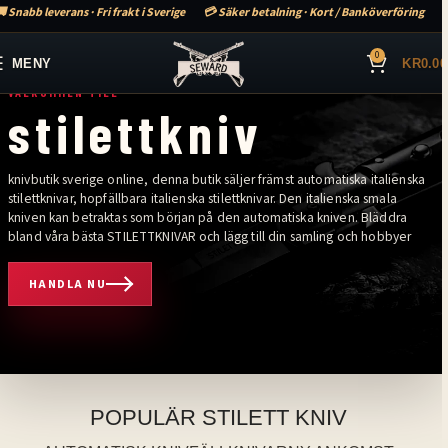
 Snabb leverans · Fri frakt i Sverige
💳 Säker betalning · Kort / Banköverföring
0
MENY
KR
0.00
VÄLKOMMEN TILL
stilettkniv
knivbutik sverige online, denna butik säljer främst automatiska italienska
stilettknivar, hopfällbara italienska stilettknivar. Den italienska smala
kniven kan betraktas som början på den automatiska kniven. Bläddra
bland våra bästa STILETTKNIVAR och lägg till din samling och hobbyer
HANDLA NU
älkommen till stilettkniv. Knivbutik sverige online, denna butik säljer främ
POPULÄR STILETT KNIV