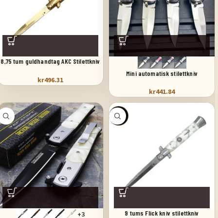
8,75 tum guldhandtag AKC Stilettkniv
springkniv
Mini automatisk stilettkniv
kr
496.31
kr
441.84
SALE
9 tums Flick kniv stilettkniv
+3