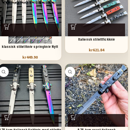
Italiensk stilettfickkniv
klassisk stilettkniv springkniv Nytt
kr
621.84
kr
449.90
8,75 tum italiensk fickkniv med stiletto
8,75 tum svart italiensk