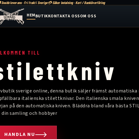
 Snabb leverans · Fri frakt i Sverige
💳 Säker betalning · Kort / Banköverföring
HEM
BUTIK
KONTAKTA OSS
OM OSS
ÄLKOMMEN TILL
stilettkniv
ivbutik sverige online, denna butik säljer främst automatiska i
pfällbara italienska stilettknivar. Den italienska smala kniv
rjan på den automatiska kniven. Bläddra bland våra bästa S
ll din samling och hobbyer
HANDLA NU