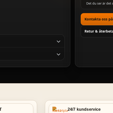
Det du ser är det 
Kontakta oss p
Retur & återbet
T
24/7 kundservice