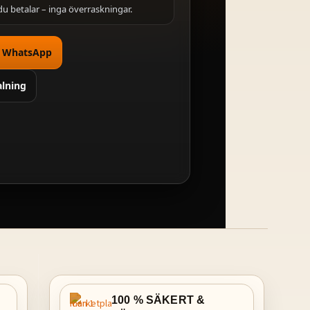
du betalar – inga överraskningar.
å WhatsApp
alning
100 % SÄKERT &