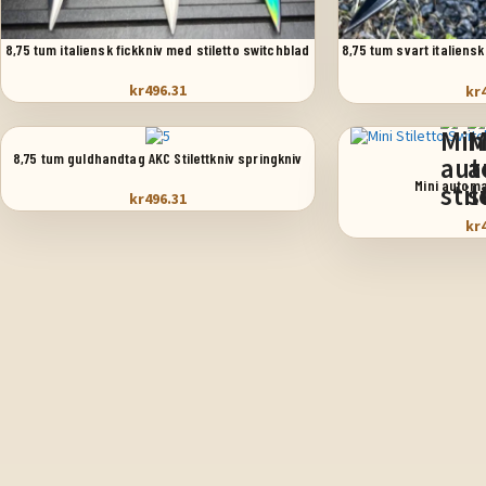
VÄLJ ALTERNATIV
VÄLJ ALTERNATIV
8,75 tum italiensk fickkniv med stiletto switchblad
8,75 tum svart italiensk
svart
kr
496.31
kr
LÄGG TILL I VARUKORG
VÄLJ ALTERNATIV
8,75 tum guldhandtag AKC Stilettkniv springkniv
Mini automat
kr
496.31
kr