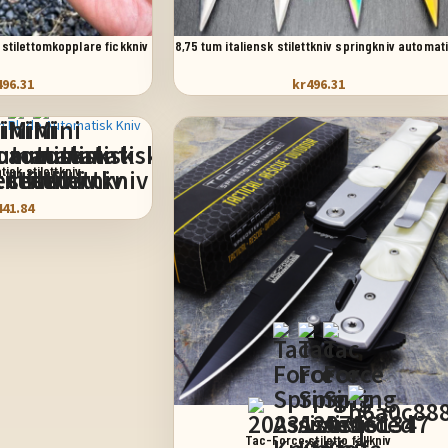
VÄLJ ALTERNATIV
 stilettomkopplare fickkniv
8,75 tum italiensk stilettkniv springkniv automat
 pärlemor
fickkniv
496.31
kr
496.31
isk stilettkniv
441.84
VÄLJ ALTERNATIV
+3
Tac-Force stiletto fällkniv