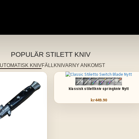
tiska italienska stilettknivar, hopfällbara italienska stilettknivar. Den ita
POPULÄR STILETT KNIV
UTOMATISK KNIV
FÄLLKNIVAR
NY ANKOMST
VÄLJ ALTERNATIV
klassisk stilettkniv springkniv Nytt
kr
449.90