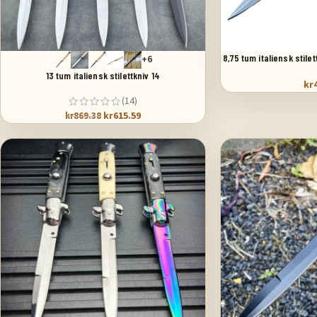
VÄLJ ALTERNATIV
LÄGG TILL I VARUKORG
8,75 tum italiensk stile
+6
pä
13 tum italiensk stilettkniv 14
kr
(14)
kr
615.59
kr
869.38