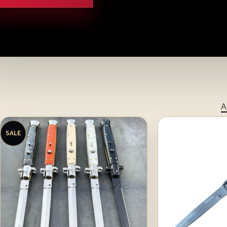
till stilettkniv. Knivbutik sverige online, denna butik säljer främst automa
A
SALE