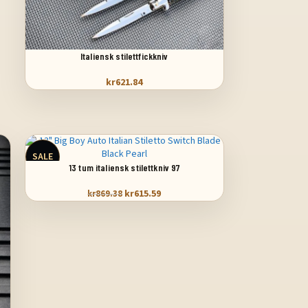
VÄLJ ALTERNATIV
Italiensk stilettfickkniv
kr
621.84
SALE
VÄLJ ALTERNATIV
13 tum italiensk stilettkniv 97
kr
615.59
kr
869.38