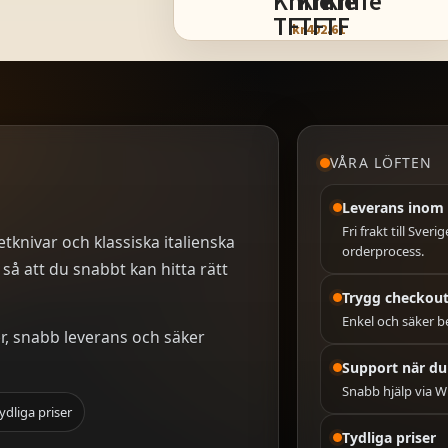
kr
402.61
VÅRA LÖFTEN
Leverans inom 
Fri frakt till Sver
tknivar och klassiska italienska
orderprocess.
 så att du snabbt kan hitta rätt
Trygg checkou
Enkel och säker be
er, snabb leverans och säker
Support när du
Snabb hjälp via W
ydliga priser
Tydliga priser