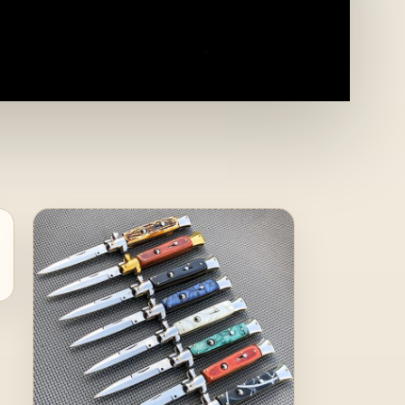
lienska smala kniven kan betraktas som början på den automatiska kniven. Blä