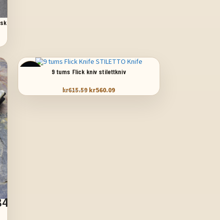
isk
LÄGG TILL I VARUKORG
9 tums Flick kniv stilettkniv
SALE
kr
560.09
kr
615.59