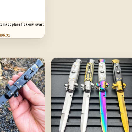
ttomkopplare fickkniv svart
rlemor
496.31