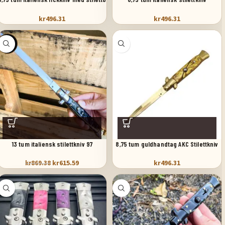
switchblad
springkniv automatisk fickkniv
kr
496.31
kr
496.31
SALE
13 tum italiensk stilettkniv 97
8,75 tum guldhandtag AKC Stilettkniv
springkniv
kr
615.59
kr
496.31
kr
869.38