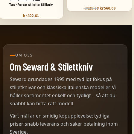
Tac-Force stiletto fällkniv
kr
560.09
kr
615.59
kr
402.61
OM OSS
Om Seward & Stilettkniv
Seward grundades 1995 med tydligt fokus på
stilletknivar och klassiska italienska modeller. Vi
håller sortimentet enkelt och tydligt – så att du
snabbt kan hitta rätt modell.
Vårt mål är en smidig köpupplevelse: tydliga
priser, snabb leverans och säker betalning inom
Sverige.