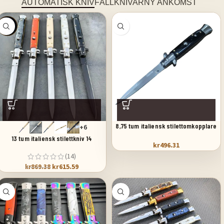
AUTOMATISK KNIV
FÄLLKNIVAR
NY ANKOMST
SALE
8,75 tum italiensk stilettomkopplare
+6
fickkniv svart pärlemor
13 tum italiensk stilettkniv 14
kr
496.31
(14)
kr
615.59
kr
869.38