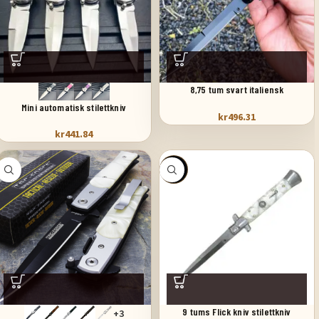
8,75 tum svart italiensk
stilettomkopplare fickkniv svart
Mini automatisk stilettkniv
kr
496.31
pärlemor
kr
441.84
SALE
9 tums Flick kniv stilettkniv
+3