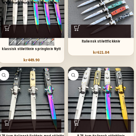
Italiensk stilettfickkniv
klassisk stilettkniv springkniv Nytt
kr
621.84
kr
449.90
8,75 tum italiensk fickkniv med stiletto
8,75 tum italiensk stilettkniv