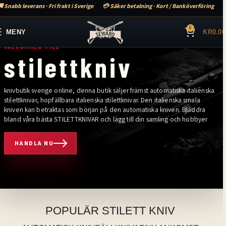
 Snabb leverans · Fri frakt i Sverige
💳 Säker betalning · Kort / Banköverföring
0
MENY
KR
0.00
VÄLKOMMEN TILL
stilettkniv
knivbutik sverige online, denna butik säljer främst automatiska italienska
stilettknivar, hopfällbara italienska stilettknivar. Den italienska smala
kniven kan betraktas som början på den automatiska kniven. Bläddra
bland våra bästa STILETTKNIVAR och lägg till din samling och hobbyer
HANDLA NU
älkommen till stilettkniv. Knivbutik sverige online, denna butik säljer främ
POPULÄR STILETT KNIV