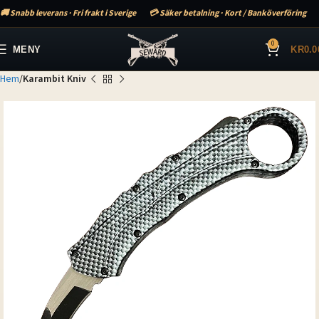
🚚 Snabb leverans · Fri frakt i Sverige
💳 Säker betalning · Kort / Banköverföring
0
MENY
KR
0.0
Hem
Karambit Kniv