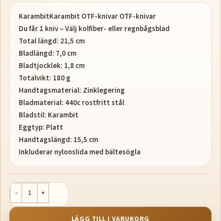
KarambitKarambit OTF-knivar OTF-knivar
Du får 1 kniv – Välj kolfiber- eller regnbågsblad
Total längd: 21,5 cm
Bladlängd: 7,0 cm
Bladtjocklek: 1,8 cm
Totalvikt: 180 g
Handtagsmaterial: Zinklegering
Bladmaterial: 440c rostfritt stål
Bladstil: Karambit
Eggtyp: Platt
Handtagslängd: 15,5 cm
Inkluderar nylonslida med bältesögla
LÄGG TILL I VARUKORG