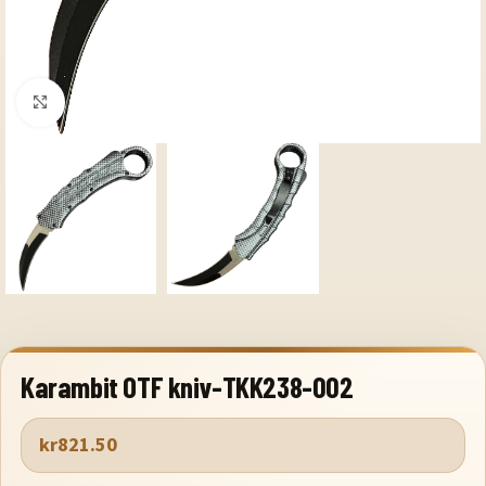
Klicka för att förstora
Karambit OTF kniv-TKK238-002
kr
821.50