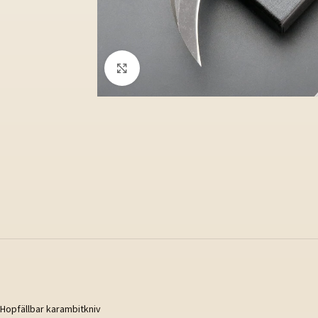
Klicka för att förstora
Hopfällbar karambitkniv