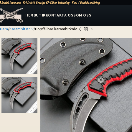
 Snabb leverans · Fri frakt i Sverige
💳 Säker betalning · Kort / Banköverföring
HEM
BUTIK
KONTAKTA OSS
OM OSS
Hem
Karambit Kniv
Hopfällbar karambitkniv