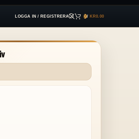
LOGGA IN / REGISTRERA
0
/
KR
0.00
iv