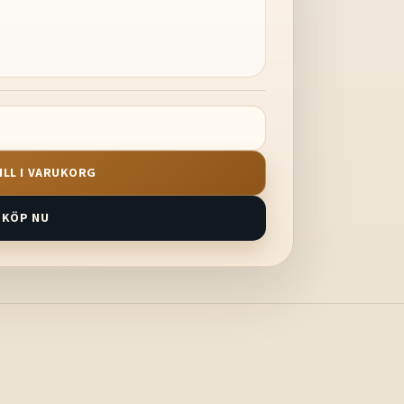
ILL I VARUKORG
KÖP NU