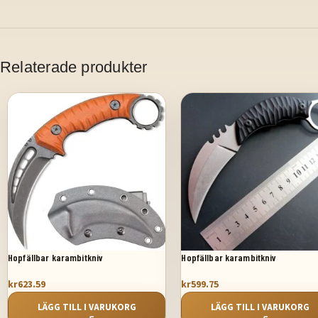
Relaterade produkter
Hopfällbar karambitkniv
Hopfällbar karambitkniv
kr
623.59
kr
599.75
LÄGG TILL I VARUKORG
LÄGG TILL I VARUKORG