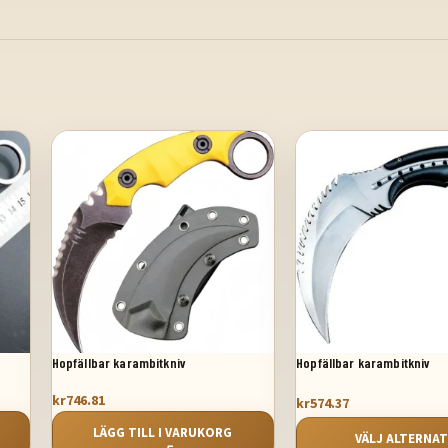
Hopfällbar karambitkniv
Hopfällbar karambitkniv
kr
746.81
kr
574.37
LÄGG TILL I VARUKORG
VÄLJ ALTERNAT