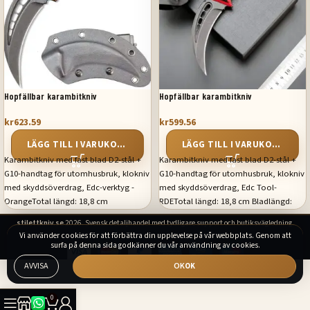
Hopfällbar karambitkniv
Hopfällbar karambitkniv
kr
623.59
kr
599.56
LÄGG TILL I VARUKORG
LÄGG TILL I VARUKORG
Karambitkniv med fast blad D2-stål +
Karambitkniv med fast blad D2-stål +
G10-handtag för utomhusbruk, klokniv
G10-handtag för utomhusbruk, klokniv
med skyddsöverdrag, Edc-verktyg -
med skyddsöverdrag, Edc Tool-
OrangeTotal längd: 18,8 cm
RDETotal längd: 18,8 cm Bladlängd:
Bladlängd: 8,5 cm Handtagslängd:
8,5 cm Handtagslängd: 10,3 cm
stilettkniv.se
2026. Svensk detaljhandel med tydligare support och butiksvägledning.
10,3 cm Bladbredd: 3 cm Bladtjocklek:
Bladbredd: 3 cm Bladtjocklek: 3 mm
Vi använder cookies för att förbättra din upplevelse på vår webbplats. Genom att
3 mm Bladmaterial: D2
Bladmaterial: D2 Handtagsmaterial:
surfa på denna sida godkänner du vår användning av cookies.
Handtagsmaterial: G10/Micarta
G10/Micarta Hårdhet: 59-61 HRC
AVVISA
OK
Hårdhet: 59-61 HRC
0