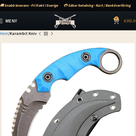
🚚 Snabb leverans · Fri frakt i Sverige
💳 Säker betalning · Kort / Banköverföring
0
MENY
KR
0.0
Hem
Karambit Kniv