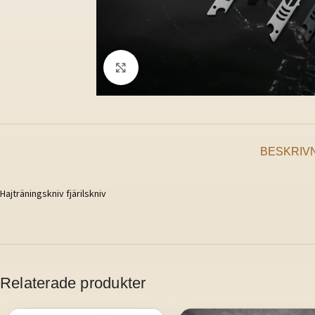
Klicka för att förstora
BESKRIV
Hajträningskniv fjärilskniv
Relaterade produkter