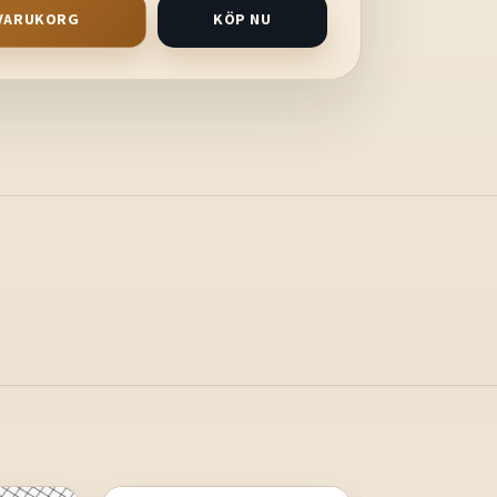
I VARUKORG
KÖP NU