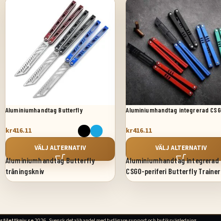
Aluminiumhandtag Butterfly
Aluminiumhandtag integrerad CS
träningskniv
periferi Butterfly Trainer
kr
416.11
kr
416.11
VÄLJ ALTERNATIV
VÄLJ ALTERNATIV
Aluminiumhandtag Butterfly
Aluminiumhandtag integrerad
träningskniv
CSGO-periferi Butterfly Trainer
stilettkniv.se
2026. Svensk detaljhandel med tydligare support och butiksvägledning.