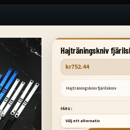
Hajträningskniv fjärils
kr
752.44
Hajträningskniv fjärilskniv
FÄRG