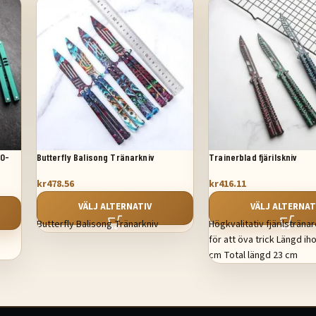
GO-
Butterfly Balisong Tränarkniv
Trainerblad fjärilskniv
kr
478.56
kr
416.11
VÄLJ ALTERNATIV
VÄLJ ALTERNAT
Butterfly Balisong Tränarkniv
Högkvalitativ fjärilsträna
för att öva trick Längd ih
cm Total längd 23 cm