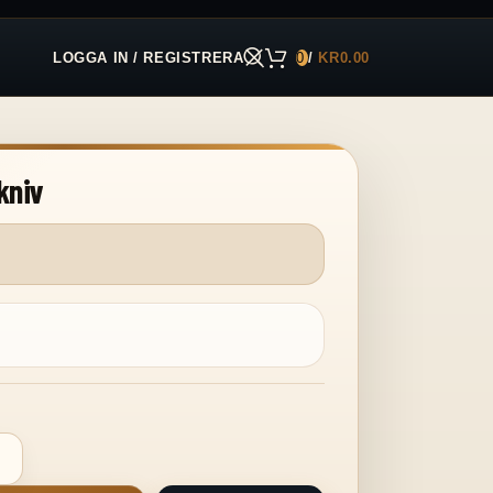
LOGGA IN / REGISTRERA
0
/
KR
0.00
kniv