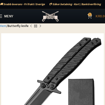
🚚 Snabb leverans · Fri frakt i Sverige
💳 Säker betalning · Kort / Banköverföring
0
MENY
KR
0.0
Hem
Butterfly knife