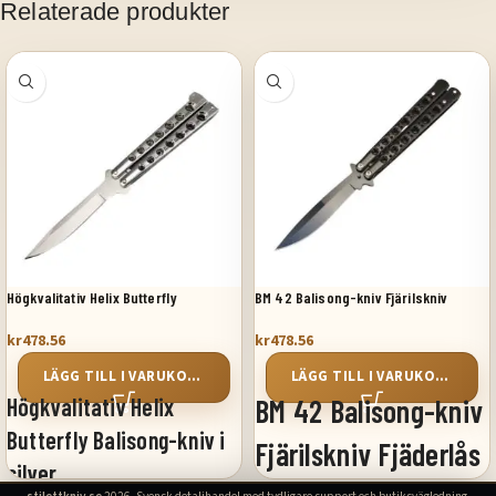
Relaterade produkter
Högkvalitativ Helix Butterfly
BM 42 Balisong-kniv Fjärilskniv
Balisong-kniv i silver
Fjäderlås
kr
478.56
kr
478.56
LÄGG TILL I VARUKORG
LÄGG TILL I VARUKORG
Högkvalitativ Helix
BM 42 Balisong-kniv
Butterfly Balisong-kniv i
Fjärilskniv Fjäderlås
silver