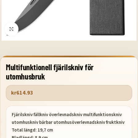
Klicka för att förstora
Multifunktionell fjärilskniv för
utomhusbruk
kr
614.93
Fjärilskniv fällkniv överlevnadskniv multifunktionskniv
utomhuskniv bärbar utomhusöverlevnadskniv fruktkniv
Total längd: 19,7 cm
Bladlängd: 8,9 cm