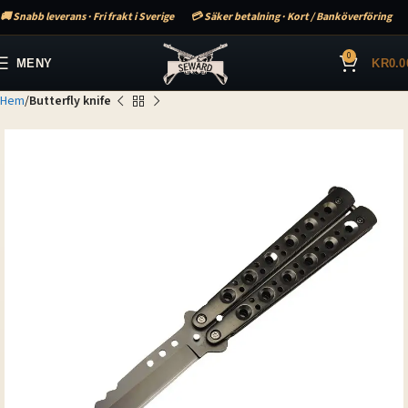
🚚 Snabb leverans · Fri frakt i Sverige
💳 Säker betalning · Kort / Banköverföring
0
MENY
KR
0.0
Hem
Butterfly knife