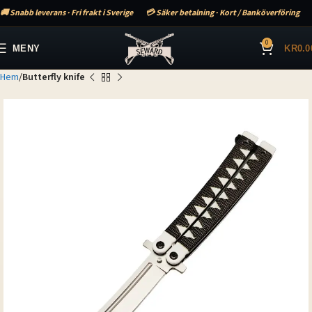
🚚 Snabb leverans · Fri frakt i Sverige
💳 Säker betalning · Kort / Banköverföring
0
MENY
KR
0.0
Hem
Butterfly knife