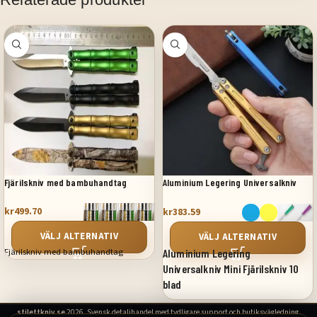
Fjärilskniv med bambuhandtag
Aluminium Legering Universalkniv
Mini Fjärilskniv 10 blad
kr
499.70
kr
383.59
VÄLJ ALTERNATIV
VÄLJ ALTERNATIV
Fjärilskniv med bambuhandtag
Aluminium Legering
Universalkniv Mini Fjärilskniv 10
blad
stilettkniv.se
2026. Svensk detaljhandel med tydligare support och butiksvägledning.