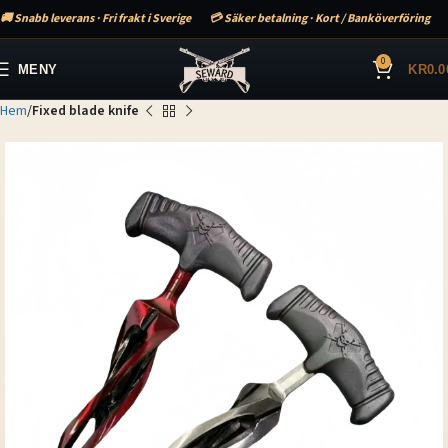
🚚 Snabb leverans · Fri frakt i Sverige
💳 Säker betalning · Kort / Banköverföring
0
MENY
KR
0.0
Hem
Fixed blade knife