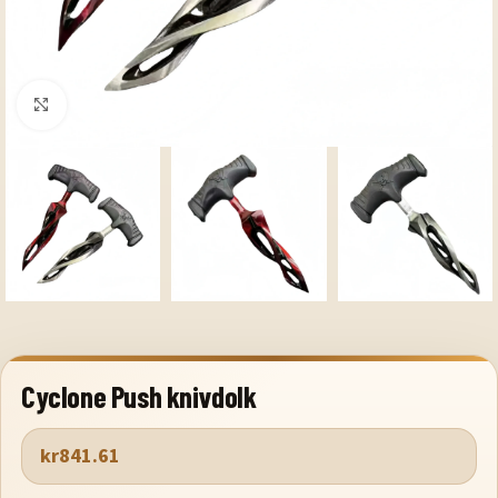
Klicka för att förstora
Cyclone Push knivdolk
kr
841.61