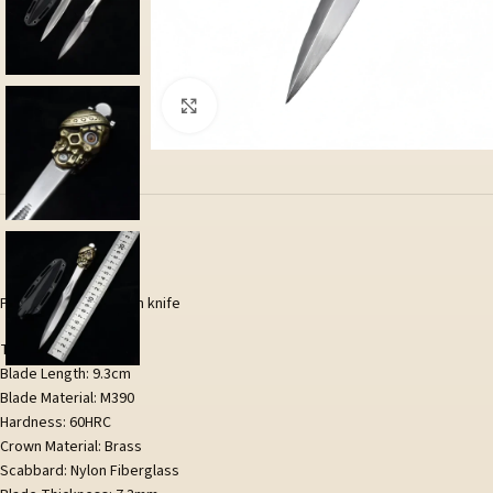
Klicka för att förstora
Pirate head stab push knife
Total Length: 18.8cm
Blade Length: 9.3cm
Blade Material: M390
Hardness: 60HRC
Crown Material: Brass
Scabbard: Nylon Fiberglass