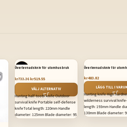
Överlevnadskniv för utomhusbruk
Överlevnadskniv för utomh
SALE
kr
483.82
kr
519.55
kr
733.36
LÄGG TILL I VAR
VÄLJ ALTERNATIV
Hunting knife High hardne
Hunting half-tooth knife Outdoor
wilderness survival knif
survival knife Portable self-defense
length: 193mm Handle di
knifeTotal length: 220mm Handle
130mm Blade diameter: 
diameter: 125mm Blade diameter: 95
width: 4mm Weight: 200g
Blade width: 4mm Weight: 314g