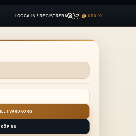
LOGGA IN / REGISTRERA
0
/
KR
0.00
ILL I VARUKORG
KÖP NU