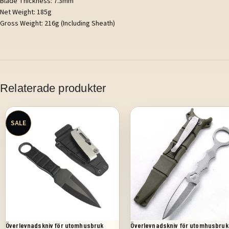
Blade Thickness: 7.3mm
Net Weight: 185g
Gross Weight: 216g (Including Sheath)
Relaterade produkter
SALE
Överlevnadskniv för utomhusbruk
Överlevnadskniv för utomhusbruk