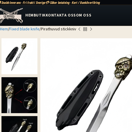
 Snabb leverans · Fri frakt i Sverige
💳 Säker betalning · Kort / Banköverföring
HEM
BUTIK
KONTAKTA OSS
OM OSS
Hem
Fixed blade knife
Pirathuvud stickkniv