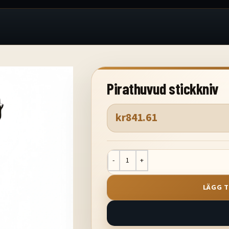
Pirathuvud stickkniv
kr
841.61
LÄGG T